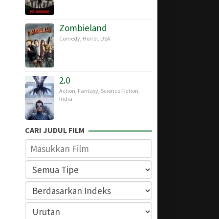
Zombieland
Comedy
,
Horror
,
USA
2.0
Action
,
Fantasy
,
Science Fiction
,
India
CARI JUDUL FILM