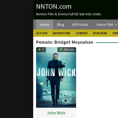
Loncat
NNTON.com
ke
Nonton Film & Drama Full HD Sub Indo Gratis
konten
Home
Blog
VPN Gratis
Genre FIlm
ACTION
ADVENTURE
COMEDY
FILM SEMI
CRI
Pemain:
Bridget Moynahan
7
101 min
John Wick