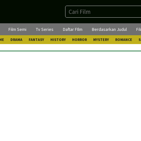
Film Semi
Tv Series
Daftar FIlm
Berdasarkan Judul
Fi
ME
DRAMA
FANTASY
HISTORY
HORROR
MYSTERY
ROMANCE
S