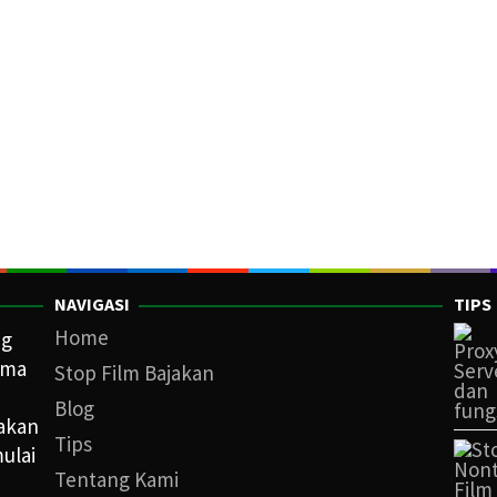
NAVIGASI
TIPS
Home
ng
ama
Stop Film Bajakan
Blog
iakan
Tips
ulai
Tentang Kami