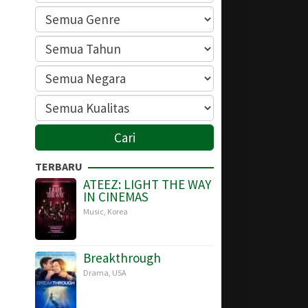
TERBARU
ATEEZ: LIGHT THE WAY
IN CINEMAS
Music
,
Korea
Breakthrough
Drama
,
USA