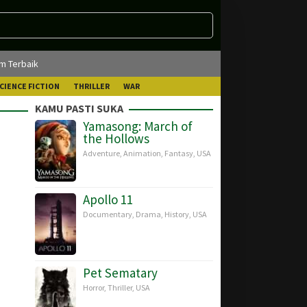
lm Terbaik
CIENCE FICTION
THRILLER
WAR
KAMU PASTI SUKA
Yamasong: March of
the Hollows
Adventure
,
Animation
,
Fantasy
,
USA
Apollo 11
Documentary
,
Drama
,
History
,
USA
Pet Sematary
Horror
,
Thriller
,
USA