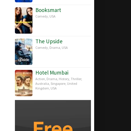
Booksmart
Comedy
,
USA
The Upside
Comedy
,
Drama
,
USA
Hotel Mumbai
Action
,
Drama
,
History
,
Thriller
,
Australia
,
Singapore
,
United
Kingdom
,
USA