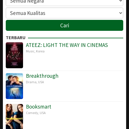
TERBARU
ATEEZ: LIGHT THE WAY IN CINEMAS
Music
,
Korea
Breakthrough
Drama
,
USA
Booksmart
Comedy
,
USA