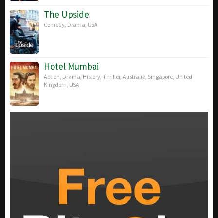
The Upside
Comedy
,
Drama
,
USA
Hotel Mumbai
Action
,
Drama
,
History
,
Thriller
,
Australia
,
Singapore
,
United
Kingdom
,
USA