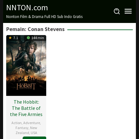
Loncat
NNTON.com
ke
Nonton Film & Drama Full HD Sub Indo Gratis
konten
Pemain:
Conan Stevens
7.1
144 min
The Hobbit:
The Battle of
the Five Armies
Action
,
Adventure
,
Fantasy
,
New
Zealand
,
USA