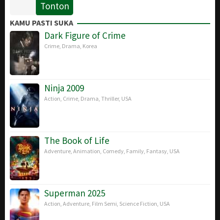
Tonton
15
J.J.
Dec
Abrams
KAMU PASTI SUKA
2015
Dark Figure of Crime
Crime
,
Drama
,
Korea
Ninja 2009
Action
,
Crime
,
Drama
,
Thriller
,
USA
The Book of Life
Adventure
,
Animation
,
Comedy
,
Family
,
Fantasy
,
USA
Superman 2025
Action
,
Adventure
,
Film Semi
,
Science Fiction
,
USA