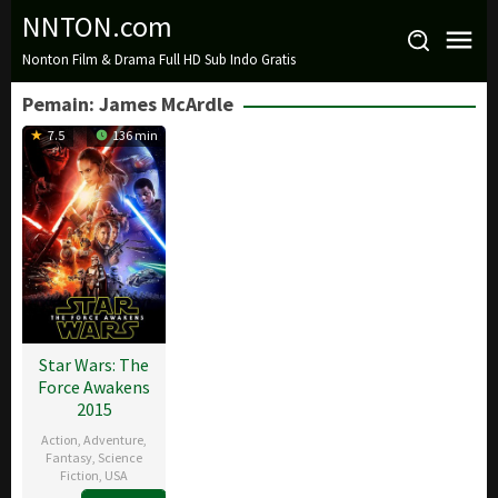
Loncat
NNTON.com
ke
Nonton Film & Drama Full HD Sub Indo Gratis
konten
Pemain:
James McArdle
7.5
136 min
Star Wars: The
Force Awakens
2015
Action
,
Adventure
,
Fantasy
,
Science
Fiction
,
USA