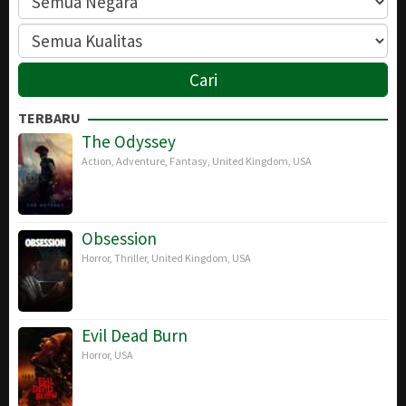
TERBARU
The Odyssey
Action
,
Adventure
,
Fantasy
,
United Kingdom
,
USA
Obsession
Horror
,
Thriller
,
United Kingdom
,
USA
Evil Dead Burn
Horror
,
USA