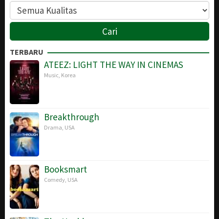
TERBARU
ATEEZ: LIGHT THE WAY IN CINEMAS
Music
,
Korea
Breakthrough
Drama
,
USA
Booksmart
Comedy
,
USA