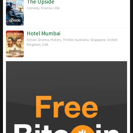
The Upside
Comedy
,
Drama
,
USA
Hotel Mumbai
Action
,
Drama
,
History
,
Thriller
,
Australia
,
Singapore
,
United
Kingdom
,
USA