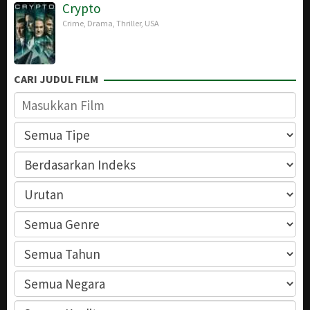
Crypto
Crime
,
Drama
,
Thriller
,
USA
CARI JUDUL FILM