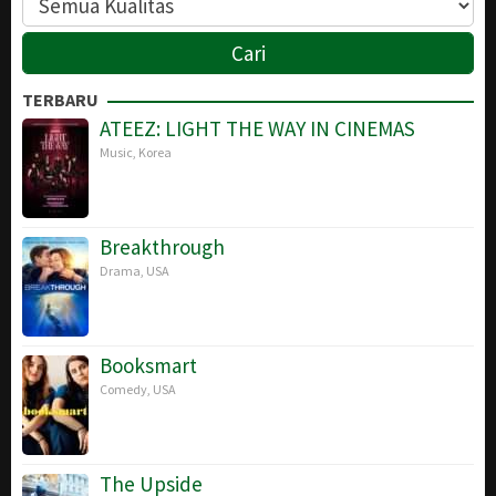
TERBARU
ATEEZ: LIGHT THE WAY IN CINEMAS
Music
,
Korea
Breakthrough
Drama
,
USA
Booksmart
Comedy
,
USA
The Upside