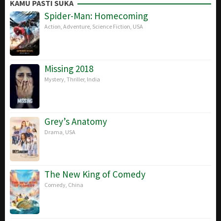
Mar
Spaccarotelli
KAMU PASTI SUKA
2019
Spider-Man: Homecoming
Action
,
Adventure
,
Science Fiction
,
USA
Missing 2018
Mystery
,
Thriller
,
India
Grey’s Anatomy
Drama
,
USA
The New King of Comedy
Comedy
,
China