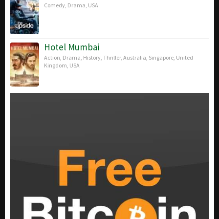
Comedy
,
Drama
,
USA
Hotel Mumbai
Action
,
Drama
,
History
,
Thriller
,
Australia
,
Singapore
,
United
Kingdom
,
USA