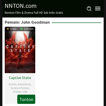
Loncat
NNTON.com
ke
Nonton Film & Drama Full HD Sub Indo Gratis
konten
Pemain:
John Goodman
5.652
110 min
Captive State
Action
,
Adventure
,
Science Fiction
,
Thriller
,
USA
Tonton
15
Jonas