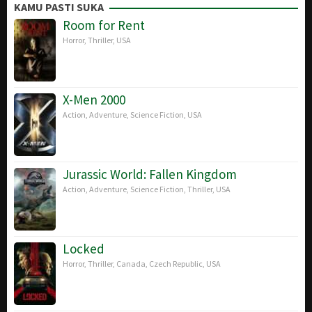
Apr
Johnson
KAMU PASTI SUKA
2018
Room for Rent
Horror
,
Thriller
,
USA
X-Men 2000
Action
,
Adventure
,
Science Fiction
,
USA
Jurassic World: Fallen Kingdom
Action
,
Adventure
,
Science Fiction
,
Thriller
,
USA
Locked
Horror
,
Thriller
,
Canada
,
Czech Republic
,
USA