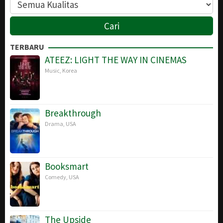
TERBARU
ATEEZ: LIGHT THE WAY IN CINEMAS
Music
,
Korea
Breakthrough
Drama
,
USA
Booksmart
Comedy
,
USA
The Upside