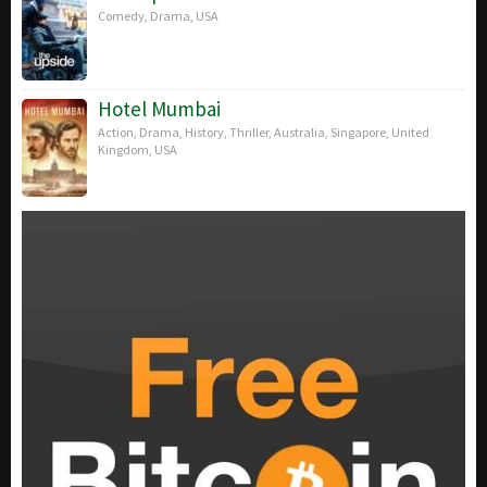
Comedy
,
Drama
,
USA
Hotel Mumbai
Action
,
Drama
,
History
,
Thriller
,
Australia
,
Singapore
,
United
Kingdom
,
USA