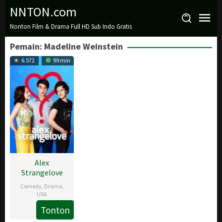
Loncat
NNTON.com
ke
Nonton Film & Drama Full HD Sub Indo Gratis
konten
Pemain:
Madeline Weinstein
6.572
99 min
Alex
Strangelove
Comedy
,
Drama
,
USA
Tonton
16
Craig