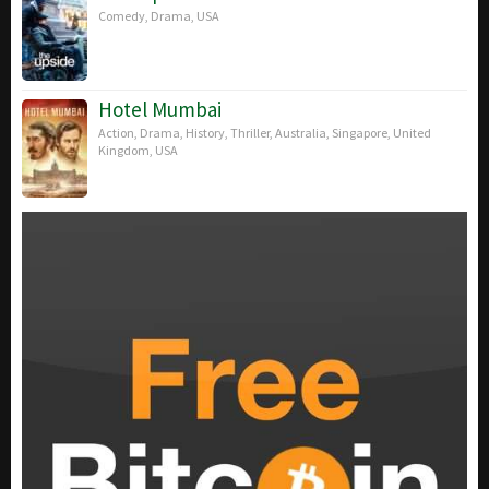
Comedy
,
Drama
,
USA
Hotel Mumbai
Action
,
Drama
,
History
,
Thriller
,
Australia
,
Singapore
,
United
Kingdom
,
USA