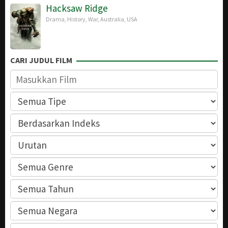
Hacksaw Ridge
Drama
,
History
,
War
,
Australia
,
USA
CARI JUDUL FILM