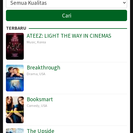
TERBARU
ATEEZ: LIGHT THE WAY IN CINEMAS
Music
,
Korea
Breakthrough
Drama
,
USA
Booksmart
Comedy
,
USA
The Upside