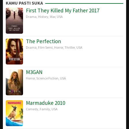
Jun
Burianová
KAMU PASTI SUKA
2019
Sandberg
2018
First They Killed My Father 2017
Drama
,
History
,
War
,
USA
The Perfection
Drama
,
Film Semi
,
Horror
,
Thriller
,
USA
M3GAN
Horror
,
Science Fiction
,
USA
Marmaduke 2010
Comedy
,
Family
,
USA