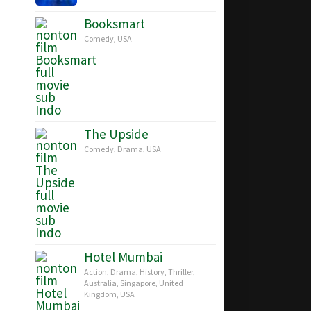
Booksmart
Comedy
,
USA
The Upside
Comedy
,
Drama
,
USA
Hotel Mumbai
Action
,
Drama
,
History
,
Thriller
,
Australia
,
Singapore
,
United
Kingdom
,
USA