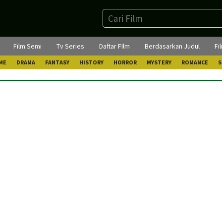
Film Semi
Tv Series
Daftar FIlm
Berdasarkan Judul
Fi
ME
DRAMA
FANTASY
HISTORY
HORROR
MYSTERY
ROMANCE
S