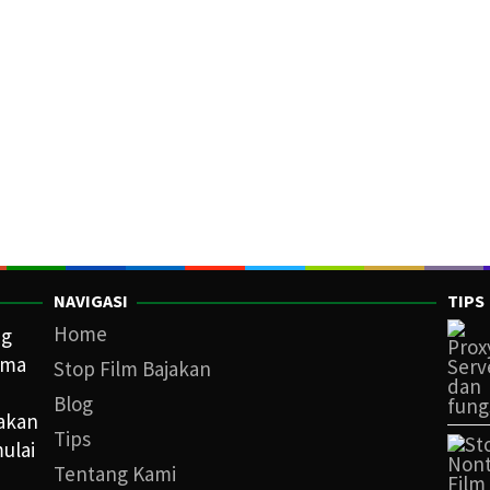
NAVIGASI
TIPS
Home
ng
ama
Stop Film Bajakan
Blog
iakan
Tips
ulai
Tentang Kami