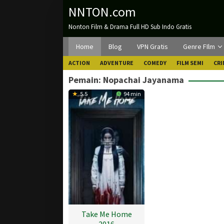
Loncat
NNTON.com
ke
Nonton Film & Drama Full HD Sub Indo Gratis
konten
Home
Blog
VPN Gratis
Genre FIlm
ACTION
ADVENTURE
COMEDY
FILM SEMI
CRI
Pemain:
Nopachai Jayanama
5.5
94 min
Take Me Home