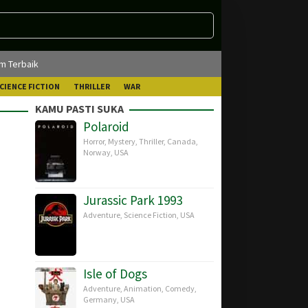
lm Terbaik
CIENCE FICTION
THRILLER
WAR
KAMU PASTI SUKA
Polaroid
Horror
,
Mystery
,
Thriller
,
Canada
,
Norway
,
USA
Jurassic Park 1993
Adventure
,
Science Fiction
,
USA
Isle of Dogs
Adventure
,
Animation
,
Comedy
,
Germany
,
USA