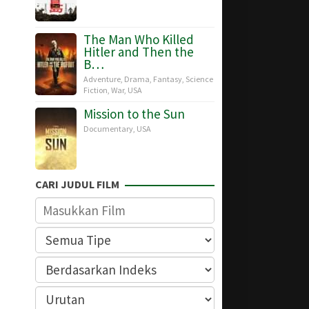
The Man Who Killed
Hitler and Then the
B…
Adventure
,
Drama
,
Fantasy
,
Science
Fiction
,
War
,
USA
Mission to the Sun
Documentary
,
USA
CARI JUDUL FILM