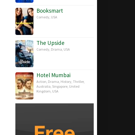
Booksmart
Comedy
,
USA
The Upside
Comedy
,
Drama
,
USA
Hotel Mumbai
Action
,
Drama
,
History
,
Thriller
,
Australia
,
Singapore
,
United
Kingdom
,
USA