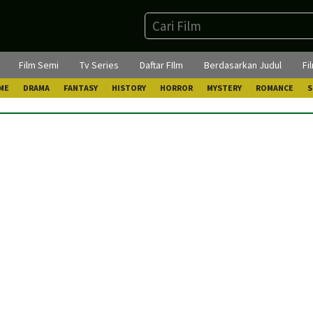
Film Semi
Tv Series
Daftar FIlm
Berdasarkan Judul
Fi
ME
DRAMA
FANTASY
HISTORY
HORROR
MYSTERY
ROMANCE
S