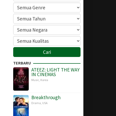
TERBARU
ATEEZ: LIGHT THE WAY
IN CINEMAS
Music
,
Korea
Breakthrough
Drama
,
USA