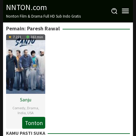
Loncat
NNTON.com
ke
Nonton Film & Drama Full HD Sub Indo Gratis
konten
Pemain:
Paresh Rawal
7.221
161 min
Sanju
Comedy
,
Drama
,
India
,
USA
Tonton
29
Rajkumar
Jun
Hirani
KAMU PASTI SUKA