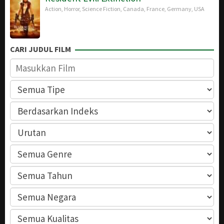
Action
,
Horror
,
Science Fiction
,
Canada
,
France
,
Germany
,
USA
CARI JUDUL FILM