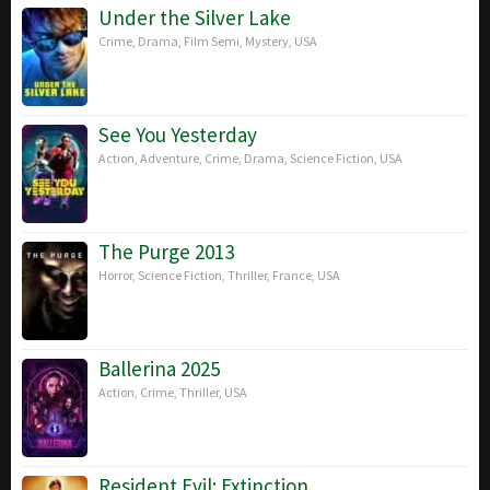
2018
Under the Silver Lake
Crime
,
Drama
,
Film Semi
,
Mystery
,
USA
See You Yesterday
Action
,
Adventure
,
Crime
,
Drama
,
Science Fiction
,
USA
The Purge 2013
Horror
,
Science Fiction
,
Thriller
,
France
,
USA
Ballerina 2025
Action
,
Crime
,
Thriller
,
USA
Resident Evil: Extinction