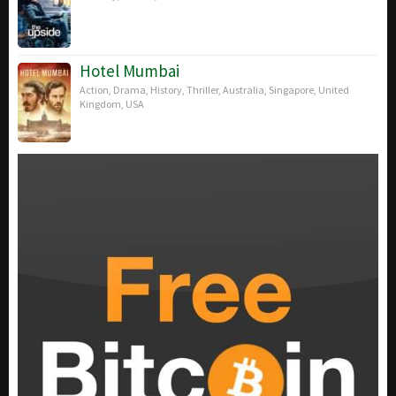
Hotel Mumbai
Action
,
Drama
,
History
,
Thriller
,
Australia
,
Singapore
,
United
Kingdom
,
USA