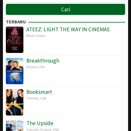
TERBARU
ATEEZ: LIGHT THE WAY IN CINEMAS
Music
,
Korea
Breakthrough
Drama
,
USA
Booksmart
Comedy
,
USA
The Upside
Comedy
,
Drama
,
USA