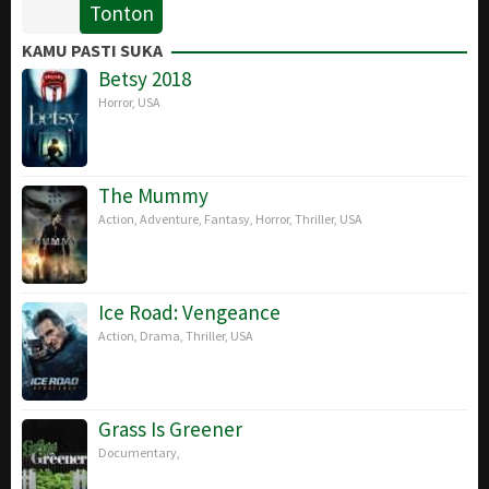
Tonton
10
Peter
Dec
Jackson
KAMU PASTI SUKA
2014
Betsy 2018
Horror
,
USA
The Mummy
Action
,
Adventure
,
Fantasy
,
Horror
,
Thriller
,
USA
Ice Road: Vengeance
Action
,
Drama
,
Thriller
,
USA
Grass Is Greener
Documentary
,