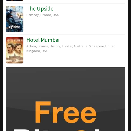
The Upside
Comedy
,
Drama
,
USA
Hotel Mumbai
Action
,
Drama
,
History
,
Thriller
,
Australia
,
Singapore
,
United
Kingdom
,
USA