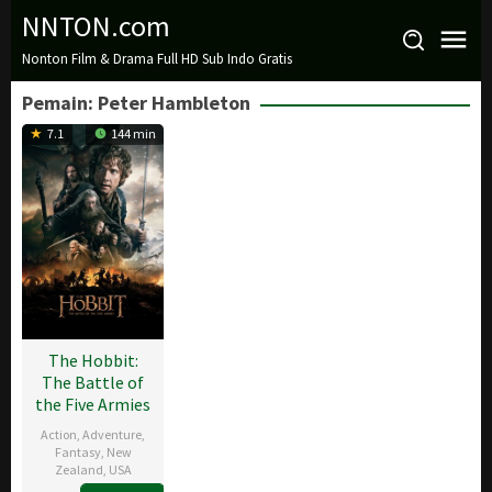
Loncat
NNTON.com
ke
Nonton Film & Drama Full HD Sub Indo Gratis
konten
Pemain:
Peter Hambleton
7.1
144 min
The Hobbit:
The Battle of
the Five Armies
Action
,
Adventure
,
Fantasy
,
New
Zealand
,
USA