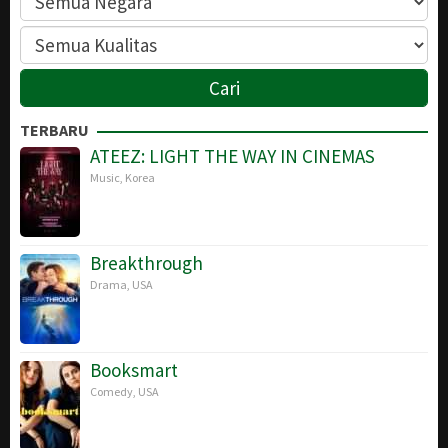
TERBARU
ATEEZ: LIGHT THE WAY IN CINEMAS
Music
,
Korea
Breakthrough
Drama
,
USA
Booksmart
Comedy
,
USA