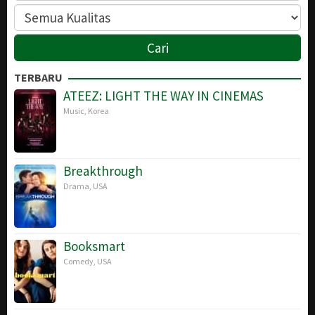
TERBARU
ATEEZ: LIGHT THE WAY IN CINEMAS
Music
,
Korea
Breakthrough
Drama
,
USA
Booksmart
Comedy
,
USA