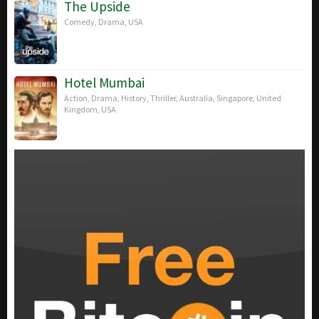
The Upside
Comedy
,
Drama
,
USA
Hotel Mumbai
Action
,
Drama
,
History
,
Thriller
,
Australia
,
Singapore
,
United
Kingdom
,
USA