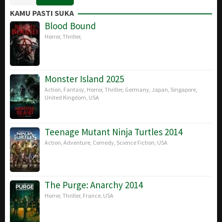
Jun
Bayona
KAMU PASTI SUKA
2018
Blood Bound
Horror
,
Thriller
,
Monster Island 2025
Action
,
Fantasy
,
Horror
,
Thriller
,
Germany
,
Japan
,
Singapore
,
United Kingdom
,
USA
Teenage Mutant Ninja Turtles 2014
Action
,
Adventure
,
Comedy
,
Science Fiction
,
USA
The Purge: Anarchy 2014
Horror
,
Thriller
,
France
,
USA