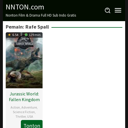
Loncat
NNTON.com
ke
Nonton Film & Drama Full HD Sub Indo Gratis
konten
Pemain:
Rafe Spall
6.54
129 min
Jurassic World:
Fallen Kingdom
Action
,
Adventure
,
Science Fiction
,
Thriller
,
USA
Tonton
6
J.A.