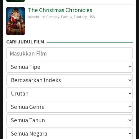
The Christmas Chronicles
Adventure
,
Comedy
,
Family
,
Fantasy
,
USA
CARI JUDUL FILM