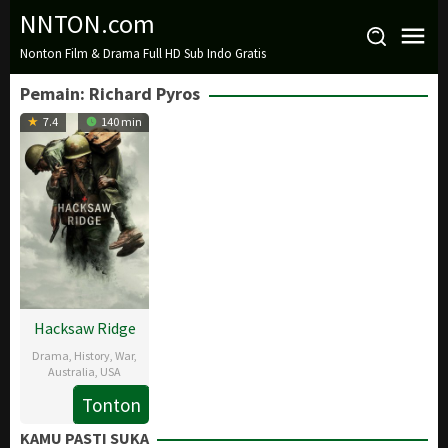
Loncat
NNTON.com
ke
Nonton Film & Drama Full HD Sub Indo Gratis
konten
Pemain:
Richard Pyros
7.4
140 min
Hacksaw Ridge
Drama
,
History
,
War
,
Australia
,
USA
Tonton
4
Mel
Nov
Gibson
,
KAMU PASTI SUKA