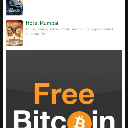
Hotel Mumbai
Action
,
Drama
,
History
,
Thriller
,
Australia
,
Singapore
,
United
Kingdom
,
USA