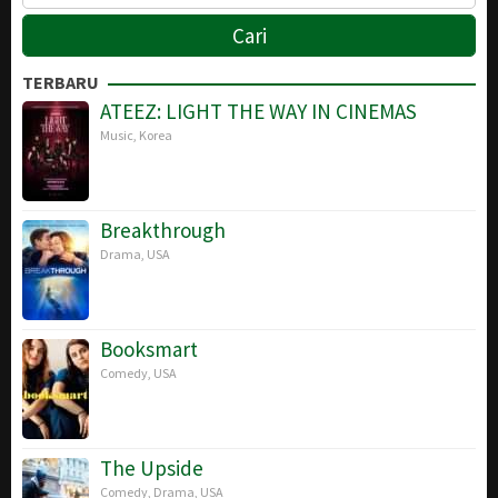
TERBARU
ATEEZ: LIGHT THE WAY IN CINEMAS
Music
,
Korea
Breakthrough
Drama
,
USA
Booksmart
Comedy
,
USA
The Upside
Comedy
,
Drama
,
USA