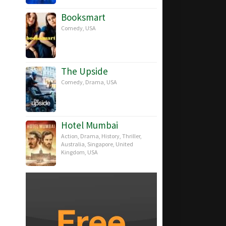
Booksmart
Comedy
,
USA
The Upside
Comedy
,
Drama
,
USA
Hotel Mumbai
Action
,
Drama
,
History
,
Thriller
,
Australia
,
Singapore
,
United
Kingdom
,
USA