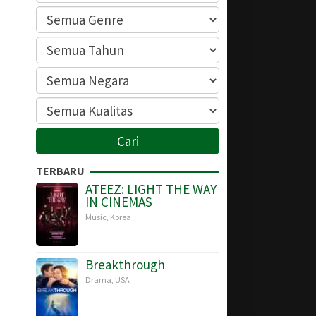
TERBARU
ATEEZ: LIGHT THE WAY
IN CINEMAS
Music
,
Korea
Breakthrough
Drama
,
USA