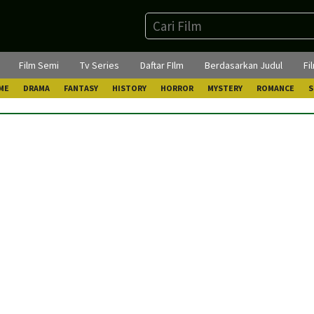
Film Semi
Tv Series
Daftar FIlm
Berdasarkan Judul
Fi
ME
DRAMA
FANTASY
HISTORY
HORROR
MYSTERY
ROMANCE
S