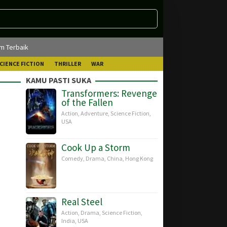
lm Terbaik
CIENCE FICTION
THRILLER
WAR
KAMU PASTI SUKA
Transformers: Revenge
of the Fallen
Action
,
Adventure
,
Science Fiction
,
USA
Cook Up a Storm
Comedy
,
Drama
,
China
,
Hong Kong
Real Steel
Action
,
Drama
,
Science Fiction
,
India
,
USA