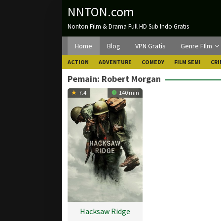
Loncat
NNTON.com
ke
Nonton Film & Drama Full HD Sub Indo Gratis
konten
Home
Blog
VPN Gratis
Genre FIlm
ACTION
ADVENTURE
COMEDY
FILM SEMI
CRI
Pemain:
Robert Morgan
7.4
140 min
Hacksaw Ridge