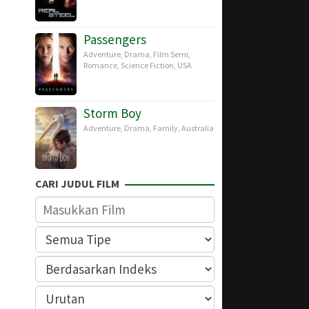
Passengers
Adventure
,
Drama
,
Film Semi
,
Romance
,
Science Fiction
,
USA
Storm Boy
Adventure
,
Drama
,
Family
,
Australia
CARI JUDUL FILM