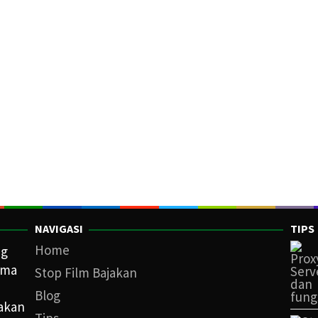
NAVIGASI
TIPS
Home
ng
ama
Stop Film Bajakan
Blog
iakan