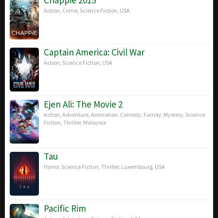
Action
,
Crime
,
Science Fiction
,
USA
Captain America: Civil War
Action
,
Science Fiction
,
USA
Ejen Ali: The Movie 2
Action
,
Adventure
,
Animation
,
Comedy
,
Family
,
Mystery
,
Science
Fiction
,
Thriller
,
Malaysia
Tau
Horror
,
Science Fiction
,
Thriller
,
Luxembourg
,
USA
Pacific Rim