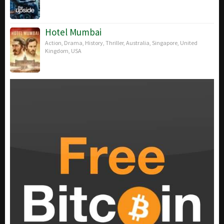
Hotel Mumbai
Action
,
Drama
,
History
,
Thriller
,
Australia
,
Singapore
,
United
Kingdom
,
USA