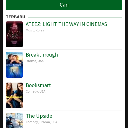
TERBARU
ATEEZ: LIGHT THE WAY IN CINEMAS
Music
,
Korea
Breakthrough
Drama
,
USA
Booksmart
Comedy
,
USA
The Upside
Comedy
,
Drama
,
USA