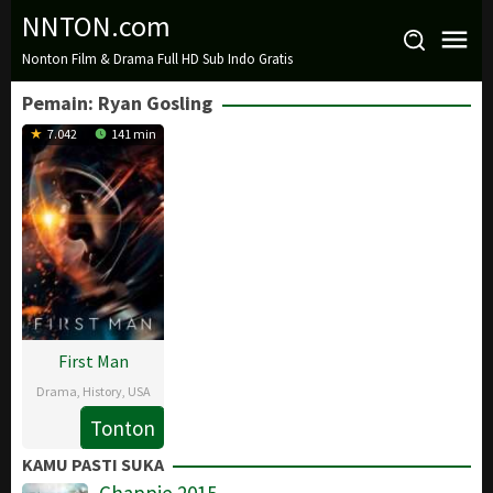
Loncat
NNTON.com
ke
Nonton Film & Drama Full HD Sub Indo Gratis
konten
Pemain:
Ryan Gosling
7.042
141 min
First Man
Drama
,
History
,
USA
Tonton
10
Sheila
Oct
Waldron
KAMU PASTI SUKA
2018
Chappie 2015