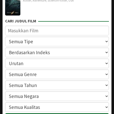
Action
,
Adventure
,
Science Fiction
,
USA
CARI JUDUL FILM