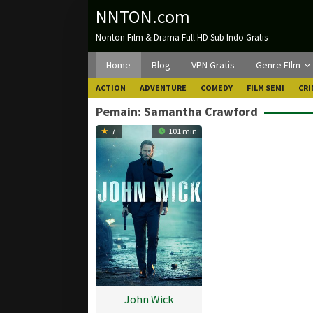
Loncat
NNTON.com
ke
Nonton Film & Drama Full HD Sub Indo Gratis
konten
Home
Blog
VPN Gratis
Genre FIlm
ACTION
ADVENTURE
COMEDY
FILM SEMI
CRI
Pemain:
Samantha Crawford
7
101 min
John Wick