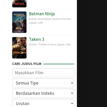
Batman Ninja
Action
,
Animation
,
Science Fiction
,
Japan
,
USA
Taken 3
Action
,
Thriller
,
France
,
Spain
,
USA
CARI JUDUL FILM