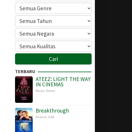
TERBARU
ATEEZ: LIGHT THE WAY
IN CINEMAS
Music
,
Korea
Breakthrough
Drama
,
USA