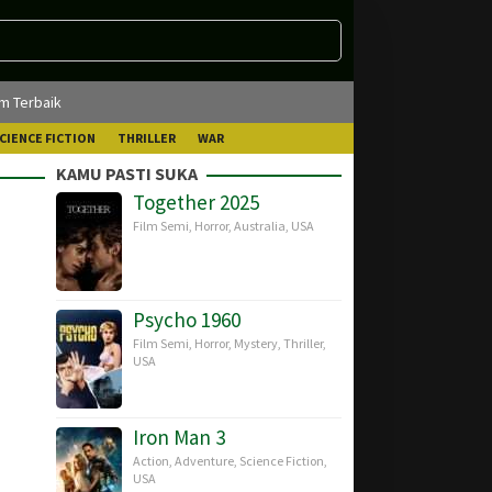
lm Terbaik
CIENCE FICTION
THRILLER
WAR
KAMU PASTI SUKA
Together 2025
Film Semi
,
Horror
,
Australia
,
USA
Psycho 1960
Film Semi
,
Horror
,
Mystery
,
Thriller
,
USA
Iron Man 3
Action
,
Adventure
,
Science Fiction
,
USA