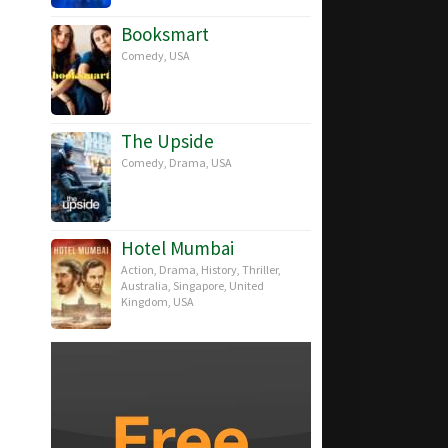
Booksmart
Comedy
,
USA
The Upside
Comedy
,
Drama
,
USA
Hotel Mumbai
Action
,
Drama
,
History
,
Thriller
,
Australia
,
Singapore
,
United
Kingdom
,
USA