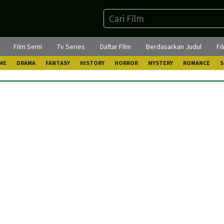
Film Semi
Tv Series
Daftar FIlm
Berdasarkan Judul
Fi
ME
DRAMA
FANTASY
HISTORY
HORROR
MYSTERY
ROMANCE
S