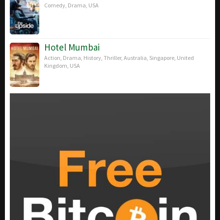
Comedy
,
Drama
,
USA
Hotel Mumbai
Action
,
Drama
,
History
,
Thriller
,
Australia
,
Singapore
,
United
Kingdom
,
USA