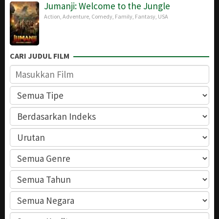
Jumanji: Welcome to the Jungle
Action
,
Adventure
,
Comedy
,
Family
,
Fantasy
,
USA
CARI JUDUL FILM