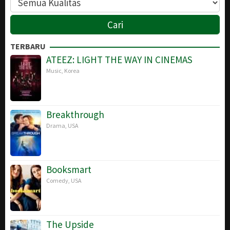
TERBARU
ATEEZ: LIGHT THE WAY IN CINEMAS
Music
,
Korea
Breakthrough
Drama
,
USA
Booksmart
Comedy
,
USA
The Upside