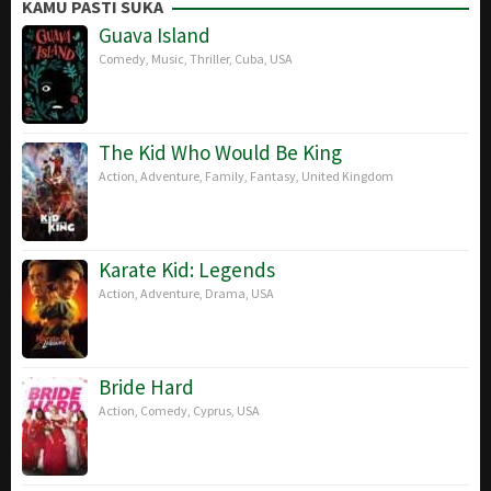
Dec
Harmon
KAMU PASTI SUKA
2013
Guava Island
Comedy
,
Music
,
Thriller
,
Cuba
,
USA
The Kid Who Would Be King
Action
,
Adventure
,
Family
,
Fantasy
,
United Kingdom
Karate Kid: Legends
Action
,
Adventure
,
Drama
,
USA
Bride Hard
Action
,
Comedy
,
Cyprus
,
USA