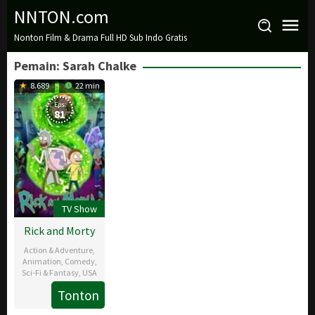
Loncat
NNTON.com
ke
Nonton Film & Drama Full HD Sub Indo Gratis
konten
Pemain:
Sarah Chalke
8.689
22 min
Eps:
81
TV Show
Rick and Morty
Action & Adventure
,
Animation
,
Comedy
,
Sci-Fi & Fantasy
,
USA
Tonton
2
Dan