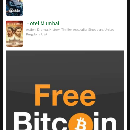
Hotel Mumbai
Action
,
Drama
,
History
,
Thriller
,
Australia
,
Singapore
,
United
Kingdom
,
USA