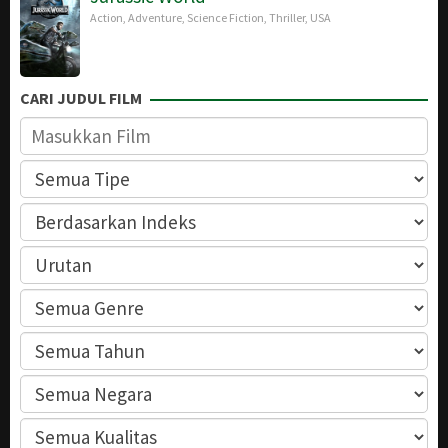
Action
,
Adventure
,
Science Fiction
,
Thriller
,
USA
CARI JUDUL FILM