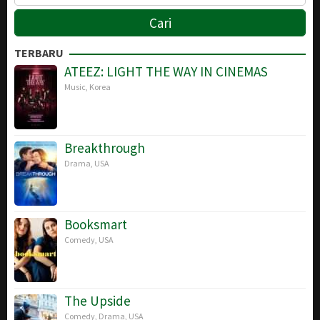
TERBARU
ATEEZ: LIGHT THE WAY IN CINEMAS
Music
,
Korea
Breakthrough
Drama
,
USA
Booksmart
Comedy
,
USA
The Upside
Comedy
,
Drama
,
USA