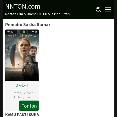
Loncat
NNTON.com
ke
Nonton Film & Drama Full HD Sub Indo Gratis
konten
Pemain:
Sasha Samar
6.8
116 min
Arrival
Drama
,
Science
Fiction
,
USA
Tonton
10
Denis
Nov
Villeneuve
,
KAMU PASTI SUKA