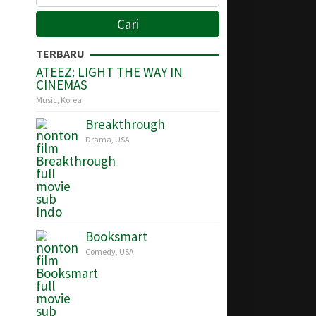
TERBARU
ATEEZ: LIGHT THE WAY IN
CINEMAS
Music
,
Korea
Breakthrough
Drama
,
USA
Booksmart
Comedy
,
USA