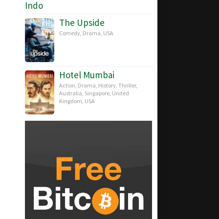
The Upside
Comedy
,
Drama
,
USA
Hotel Mumbai
Action
,
Drama
,
History
,
Thriller
,
Australia
,
Singapore
,
United
Kingdom
,
USA