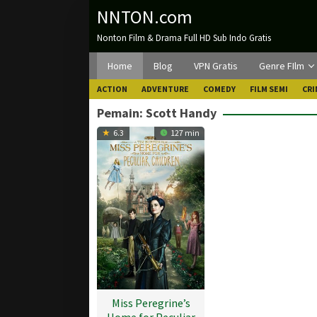
Loncat
NNTON.com
ke
Nonton Film & Drama Full HD Sub Indo Gratis
konten
Home
Blog
VPN Gratis
Genre FIlm
ACTION
ADVENTURE
COMEDY
FILM SEMI
CRI
Pemain:
Scott Handy
6.3
127 min
Miss Peregrine’s