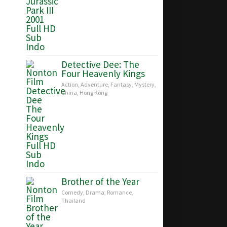
Detective Dee: The
Four Heavenly Kings
Action
,
Adventure
,
Fantasy
,
Mystery
,
China
,
Hong Kong
Brother of the Year
Comedy
,
Drama
,
Romance
,
Thailand