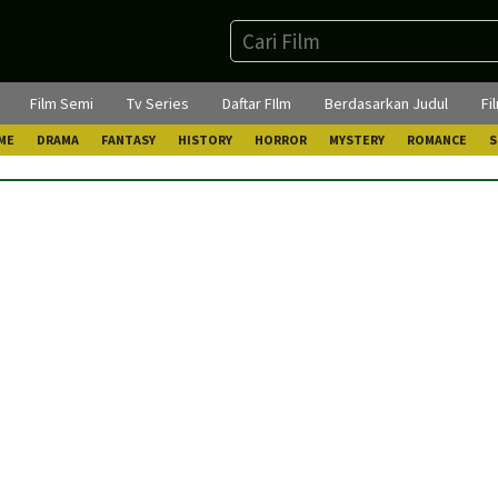
Film Semi
Tv Series
Daftar FIlm
Berdasarkan Judul
Fi
ME
DRAMA
FANTASY
HISTORY
HORROR
MYSTERY
ROMANCE
S