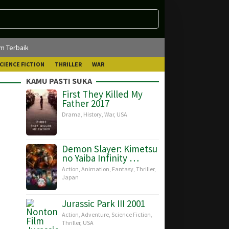
lm Terbaik
CIENCE FICTION
THRILLER
WAR
KAMU PASTI SUKA
First They Killed My
Father 2017
Drama
,
History
,
War
,
USA
Demon Slayer: Kimetsu
no Yaiba Infinity …
Action
,
Animation
,
Fantasy
,
Thriller
,
Japan
Jurassic Park III 2001
Action
,
Adventure
,
Science Fiction
,
Thriller
,
USA