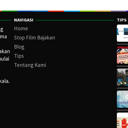
NAVIGASI
TIPS
Home
ng
ama
Stop Film Bajakan
Blog
iakan
Tips
ulai
Tentang Kami
kala.