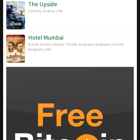
The Upside
Comedy
,
Drama
,
USA
Hotel Mumbai
Action
,
Drama
,
History
,
Thriller
,
Australia
,
Singapore
,
United
Kingdom
,
USA