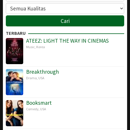
TERBARU
ATEEZ: LIGHT THE WAY IN CINEMAS
Music
,
Korea
Breakthrough
Drama
,
USA
Booksmart
Comedy
,
USA