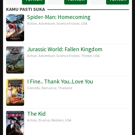
2025
Jul
Johnston
Apr
Russo
,
KAMU PASTI SUKA
2011
2016
Joe
Spider-Man: Homecoming
Russo
Action
,
Adventure
,
Science Fiction
,
USA
Jurassic World: Fallen Kingdom
Action
,
Adventure
,
Science Fiction
,
Thriller
,
USA
I Fine.. Thank You..Love You
Comedy
,
Romance
,
Thailand
The Kid
Action
,
Drama
,
Western
,
USA