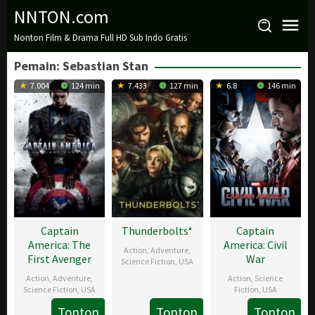
Loncat
NNTON.com
ke
Nonton Film & Drama Full HD Sub Indo Gratis
konten
Pemain:
Sebastian Stan
7.004
124 min
7.433
127 min
6.8
146 min
Captain
Thunderbolts*
Captain
America: The
America: Civil
Action
,
Adventure
,
First Avenger
War
Science Fiction
,
USA
Action
,
Adventure
,
Action
,
Science
30
Jake
Science Fiction
,
USA
Fiction
,
USA
Apr
Schreier
Tonton
Tonton
Tonton
22
Joe
27
Anthony