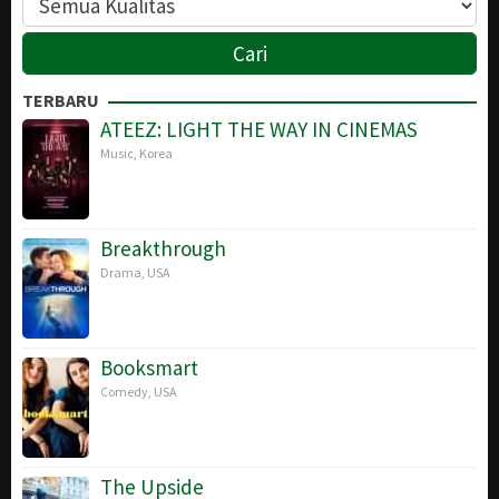
TERBARU
ATEEZ: LIGHT THE WAY IN CINEMAS
Music
,
Korea
Breakthrough
Drama
,
USA
Booksmart
Comedy
,
USA
The Upside