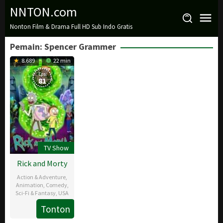
Loncat
NNTON.com
ke
Nonton Film & Drama Full HD Sub Indo Gratis
konten
Pemain:
Spencer Grammer
8.689
22 min
Eps:
81
TV Show
Rick and Morty
Action & Adventure
,
Animation
,
Comedy
,
Sci-Fi & Fantasy
,
USA
Tonton
2
Dan