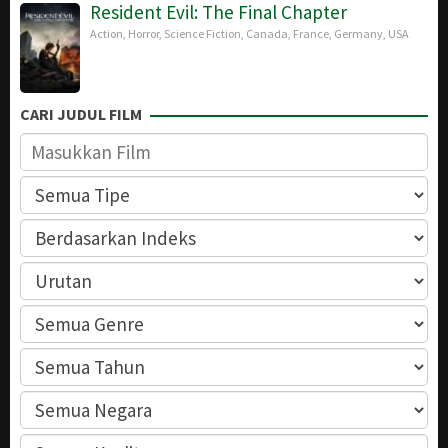
Resident Evil: The Final Chapter
Action
,
Horror
,
Science Fiction
,
Canada
,
France
,
Germany
,
USA
CARI JUDUL FILM