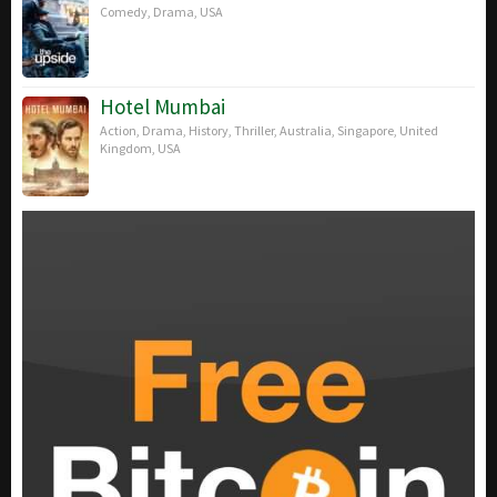
Comedy
,
Drama
,
USA
Hotel Mumbai
Action
,
Drama
,
History
,
Thriller
,
Australia
,
Singapore
,
United
Kingdom
,
USA