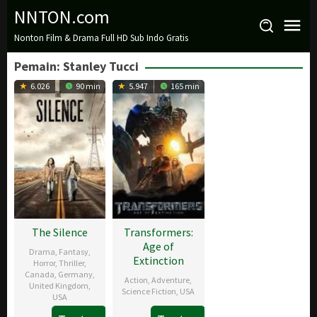
Loncat
NNTON.com
ke
Nonton Film & Drama Full HD Sub Indo Gratis
konten
Pemain:
Stanley Tucci
6.026
90 min
5.947
165 min
The Silence
Transformers:
Age of
Drama
,
Fantasy
,
Extinction
Horror
,
Thriller
,
Canada
,
Germany
,
Action
,
Adventure
,
United Kingdom
,
Science Fiction
,
USA
USA
25
Michael