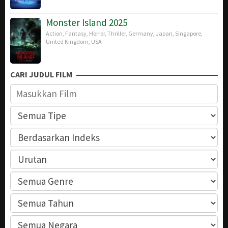
Monster Island 2025
Action
,
Fantasy
,
Horror
,
Thriller
,
Germany
,
Japan
,
Singapore
,
United Kingdom
,
USA
CARI JUDUL FILM