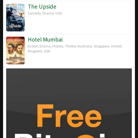
The Upside
Comedy
,
Drama
,
USA
Hotel Mumbai
Action
,
Drama
,
History
,
Thriller
,
Australia
,
Singapore
,
United
Kingdom
,
USA