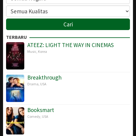
TERBARU
ATEEZ: LIGHT THE WAY IN CINEMAS
Music
,
Korea
Breakthrough
Drama
,
USA
Booksmart
Comedy
,
USA