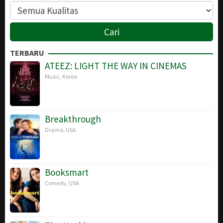
TERBARU
ATEEZ: LIGHT THE WAY IN CINEMAS
Music
,
Korea
Breakthrough
Drama
,
USA
Booksmart
Comedy
,
USA