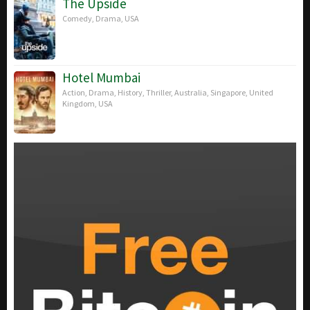
The Upside
Comedy
,
Drama
,
USA
Hotel Mumbai
Action
,
Drama
,
History
,
Thriller
,
Australia
,
Singapore
,
United
Kingdom
,
USA