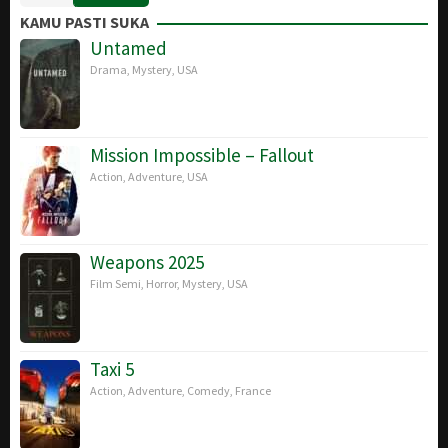
Dec
Cameron
KAMU PASTI SUKA
2009
Untamed
Drama
,
Mystery
,
USA
Mission Impossible – Fallout
Action
,
Adventure
,
USA
Weapons 2025
Film Semi
,
Horror
,
Mystery
,
USA
Taxi 5
Action
,
Adventure
,
Comedy
,
France