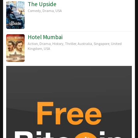
The Upside
Comedy
,
Drama
,
USA
Hotel Mumbai
Action
,
Drama
,
History
,
Thriller
,
Australia
,
Singapore
,
United
Kingdom
,
USA