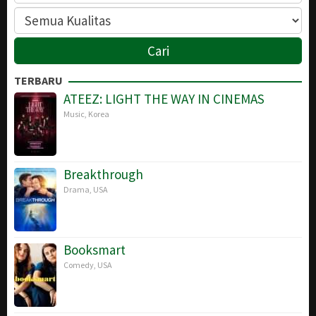
TERBARU
ATEEZ: LIGHT THE WAY IN CINEMAS
Music
,
Korea
Breakthrough
Drama
,
USA
Booksmart
Comedy
,
USA