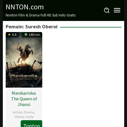
Loncat
NNTON.com
ke
Nonton Film & Drama Full HD Sub Indo Gratis
konten
Pemain:
Suresh Oberoi
6.6
148 min
Manikarnika:
The Queen of
Jhansi
Action
,
Drama
,
History
,
India
Tonton
25
Kangana