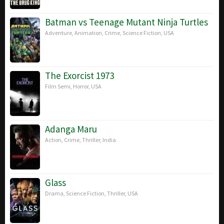
Batman vs Teenage Mutant Ninja Turtles
Adventure
,
Animation
,
Crime
,
Science Fiction
,
USA
The Exorcist 1973
Film Semi
,
Horror
,
USA
Adanga Maru
Action
,
Crime
,
Thriller
,
India
Glass
Drama
,
Science Fiction
,
Thriller
,
USA