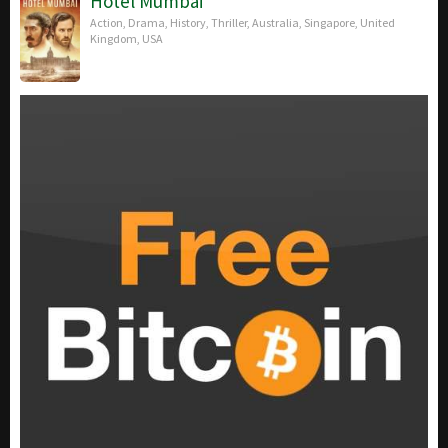
Hotel Mumbai
Action
,
Drama
,
History
,
Thriller
,
Australia
,
Singapore
,
United
Kingdom
,
USA