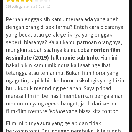
278
voting, rata-rata
6.0
dari 10
Pernah enggak sih kamu merasa ada yang aneh
dengan orang di sekitarmu? Entah cara bicaranya
yang beda, atau gerak-geriknya yang enggak
seperti biasanya? Kalau kamu parnoan orangnya,
mungkin sudah saatnya kamu coba
nonton film
Assimilate (2019) full movie sub Indo
. Film ini
bakal bikin kamu mikir dua kali saat ngelihat
tetangga atau temanmu. Bukan film horor yang
ngagetin, tapi lebih ke horor psikologis yang bikin
bulu kuduk merinding perlahan. Saya pribadi
merasa film ini berhasil memberikan pengalaman
menonton yang
ngena
banget, jauh dari kesan
film-film
creature feature
yang biasa kita tonton.
Film ini punya aura yang gelap dan tidak
berkompromi. Dari adegan pembuka, kita sudah