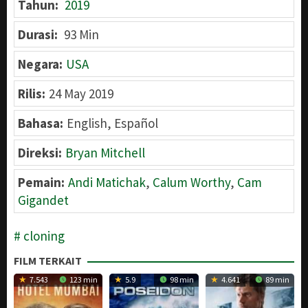
Tahun:
2019
Durasi:
93 Min
Negara:
USA
Rilis:
24 May 2019
Bahasa:
English, Español
Direksi:
Bryan Mitchell
Pemain:
Andi Matichak
,
Calum Worthy
,
Cam
Gigandet
cloning
FILM TERKAIT
7.543
123 min
5.9
98 min
4.641
89 min