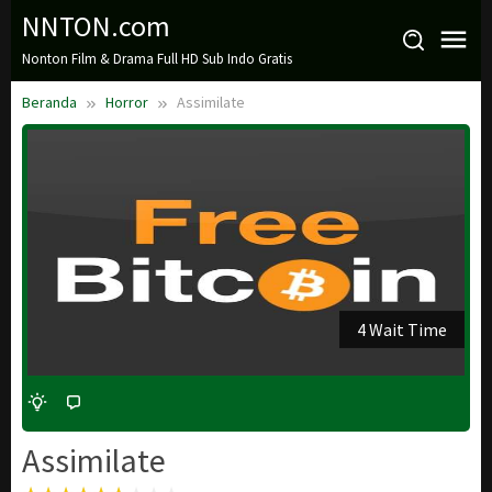
Loncat
NNTON.com
ke
Nonton Film & Drama Full HD Sub Indo Gratis
konten
Beranda
Horror
Assimilate
3 Wait Time
Assimilate