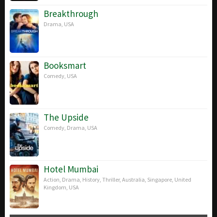
Breakthrough
Drama
,
USA
Booksmart
Comedy
,
USA
The Upside
Comedy
,
Drama
,
USA
Hotel Mumbai
Action
,
Drama
,
History
,
Thriller
,
Australia
,
Singapore
,
United
Kingdom
,
USA