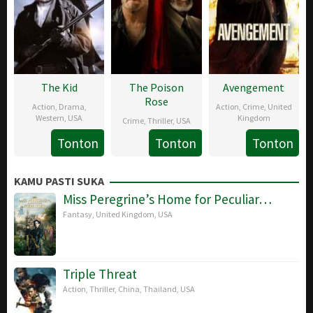
The Kid
The Poison
Avengement
Rose
Action
,
Drama
,
Action
,
Crime
,
United
Western
,
USA
Kingdom
Crime
,
Thriller
,
USA
8
James
24
Jesse
Tonton
Tonton
Tonton
23
Witt
Mar
Currier
May
V.
May
Lacy
2019
2019
Johnson
KAMU PASTI SUKA
2019
Miss Peregrine’s Home for Peculiar…
Fantasy
,
United Kingdom
,
USA
Triple Threat
Action
,
Thriller
,
China
,
Thailand
,
USA