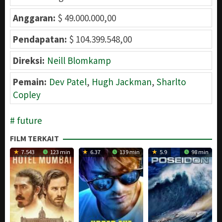
Anggaran:
$ 49.000.000,00
Pendapatan:
$ 104.399.548,00
Direksi:
Neill Blomkamp
Pemain:
Dev Patel
,
Hugh Jackman
,
Sharlto
Copley
future
FILM TERKAIT
7.543
123 min
6.37
139 min
5.9
98 min