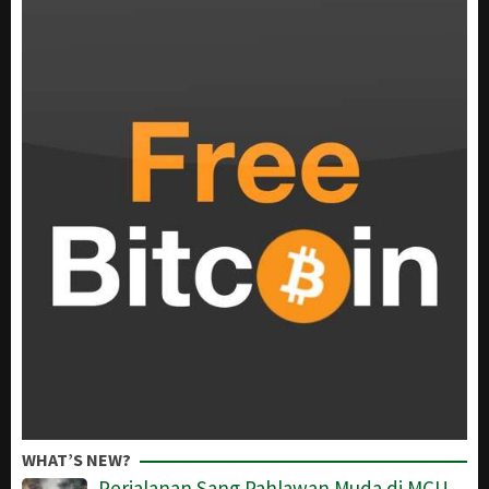
WHAT’S NEW?
Perjalanan Sang Pahlawan Muda di MCU