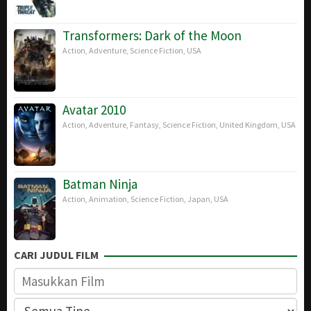
Transformers: Dark of the Moon
Action
,
Adventure
,
Science Fiction
,
USA
Avatar 2010
Action
,
Adventure
,
Fantasy
,
Science Fiction
,
United Kingdom
,
USA
Batman Ninja
Action
,
Animation
,
Science Fiction
,
Japan
,
USA
CARI JUDUL FILM