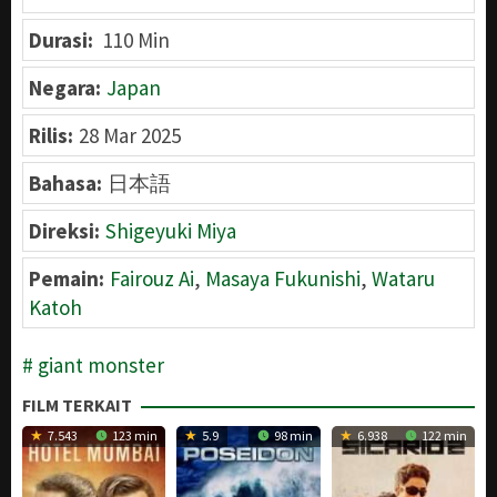
Durasi:
110 Min
Negara:
Japan
Rilis:
28 Mar 2025
Bahasa:
日本語
Direksi:
Shigeyuki Miya
Pemain:
Fairouz Ai
,
Masaya Fukunishi
,
Wataru
Katoh
giant monster
FILM TERKAIT
7.543
123 min
5.9
98 min
6.938
122 min