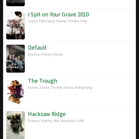
I Spit on Your Grave 2010
Crime
,
Film Semi
,
Horror
,
Thriller
,
USA
Default
Drama
,
History
,
Korea
The Trough
Action
,
Crime
,
Thriller
,
China
,
Hong Kong
Hacksaw Ridge
Drama
,
History
,
War
,
Australia
,
USA