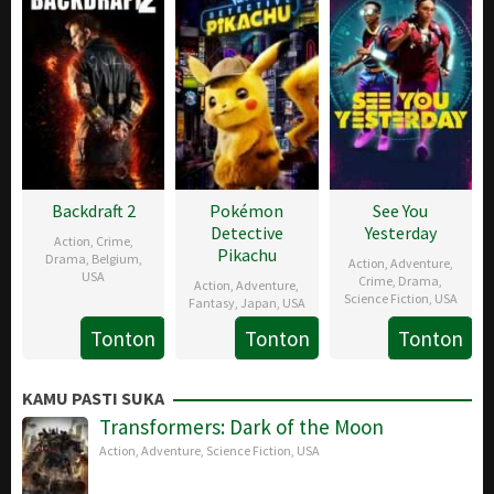
2019
Backdraft 2
Pokémon
See You
Detective
Yesterday
Action
,
Crime
,
Pikachu
Drama
,
Belgium
,
Action
,
Adventure
,
USA
Crime
,
Drama
,
Action
,
Adventure
,
Science Fiction
,
USA
Fantasy
,
Japan
,
USA
14
Gonzalo
Tonton
Tonton
Tonton
3
Stefon
3
Cliff
May
López-
May
Bristol
May
Lanning
2019
Gallego
2019
KAMU PASTI SUKA
2019
Transformers: Dark of the Moon
Action
,
Adventure
,
Science Fiction
,
USA