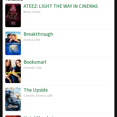
ATEEZ: LIGHT THE WAY IN CINEMAS
Music
,
Korea
Breakthrough
Drama
,
USA
Booksmart
Comedy
,
USA
The Upside
Comedy
,
Drama
,
USA