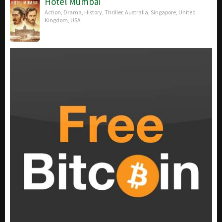
Hotel Mumbai
Action
,
Drama
,
History
,
Thriller
,
Australia
,
Singapore
,
United
Kingdom
,
USA