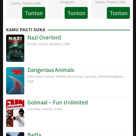
Kingdom
Horror
,
Thriller
,
USA
Crime
,
Thriller
,
USA
24
Jesse
20
Kit
Tonton
Tonton
Tonton
23
Witt
May
V.
Sep
Marlatt
May
Lacy
2019
Johnson
2018
KAMU PASTI SUKA
2019
Nazi Overlord
Action
,
Horror
,
Mystery
,
USA
Dangerous Animals
Film Semi
,
Horror
,
Thriller
,
Australia
,
Canada
,
United Kingdom
,
USA
Golmaal – Fun Unlimited
Comedy
,
Family
,
India
Badla