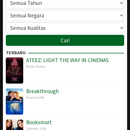
TERBARU
ATEEZ: LIGHT THE WAY IN CINEMAS
Music
,
Korea
Breakthrough
Drama
,
USA
Booksmart
Comedy
,
USA