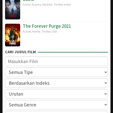
Crime
,
Drama
,
Mystery
,
Thriller
,
India
The Forever Purge 2021
Action
,
Horror
,
Thriller
,
USA
CARI JUDUL FILM