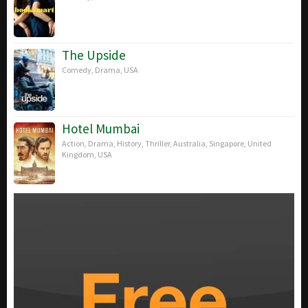
The Upside
Comedy
,
Drama
,
USA
Hotel Mumbai
Action
,
Drama
,
History
,
Thriller
,
Australia
,
Singapore
,
United
Kingdom
,
USA