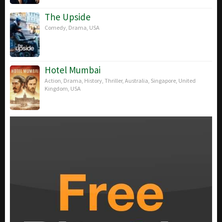
The Upside
Comedy
,
Drama
,
USA
Hotel Mumbai
Action
,
Drama
,
History
,
Thriller
,
Australia
,
Singapore
,
United
Kingdom
,
USA