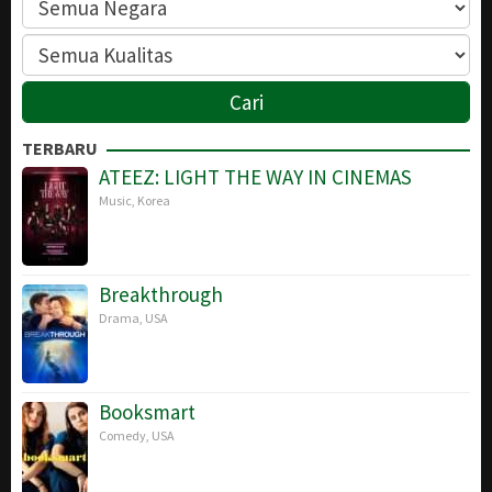
TERBARU
ATEEZ: LIGHT THE WAY IN CINEMAS
Music
,
Korea
Breakthrough
Drama
,
USA
Booksmart
Comedy
,
USA