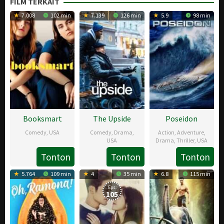
FILM TERKAIT
7.008
102 min
7.139
126 min
5.9
98 min
Booksmart
The Upside
Poseidon
Comedy
,
USA
Comedy
,
Drama
,
Action
,
Adventure
,
USA
Drama
,
Thriller
,
USA
24
Kristin
Tonton
Tonton
Tonton
10
G.A.
3
Wolfgang
May
Bree
Jan
Aguilar
May
Petersen
5.764
109 min
4
35 min
6.8
115 min
2019
Calabrese
2019
2006
Eps:
105