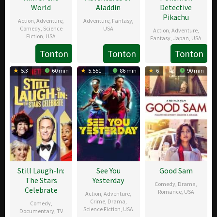
World
Aladdin
Detective
Pikachu
Action
,
Adventure
,
Adventure
,
Fantasy
,
Comedy
,
Science
USA
Action
,
Adventure
,
Fiction
,
USA
Fantasy
,
Japan
,
USA
14
Glenn
Tonton
Tonton
Tonton
24
Tim
3
Cliff
May
Campbell
May
Trella
May
Lanning
2019
5.3
60 min
5.551
86 min
6
90 min
2019
2019
Still Laugh-In:
See You
Good Sam
The Stars
Yesterday
Comedy
,
Drama
,
Celebrate
Romance
,
USA
Action
,
Adventure
,
Crime
,
Drama
,
Comedy
,
16
Kate
Science Fiction
,
USA
Documentary
,
TV