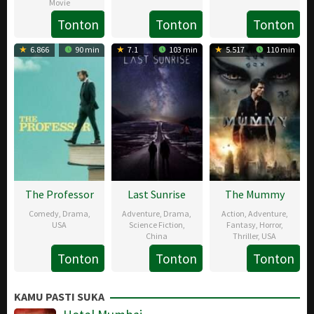
Movie
May
Miles
3
Stefon
Tonton
Tonton
Tonton
2019
Melville
14
May
Bristol
May
2019
6.866
90 min
7.1
103 min
5.517
110 min
2019
The Professor
Last Sunrise
The Mummy
Comedy
,
Drama
,
Adventure
,
Drama
,
Action
,
Adventure
,
USA
Science Fiction
,
Fantasy
,
Horror
,
China
Thriller
,
USA
17
Wayne
Tonton
Tonton
Tonton
22
Wen
6
Alex
May
Roberts
Feb
Ren
Jun
Kurtzman
2018
KAMU PASTI SUKA
2019
2017