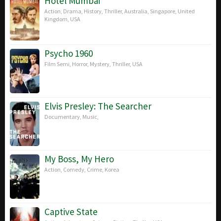
Hotel Mumbai
Action
,
Drama
,
History
,
Thriller
,
Australia
,
Singapore
,
United
Kingdom
,
USA
Psycho 1960
Film Semi
,
Horror
,
Mystery
,
Thriller
,
USA
Elvis Presley: The Searcher
Documentary
,
Music
,
My Boss, My Hero
Action
,
Comedy
,
Crime
,
Korea
Captive State