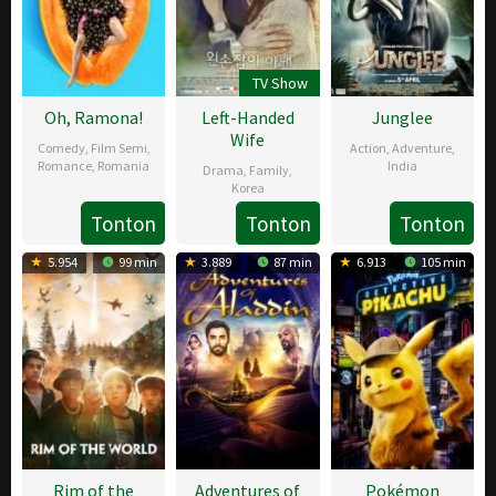
TV Show
Oh, Ramona!
Left-Handed
Junglee
Wife
Comedy
,
Film Semi
,
Action
,
Adventure
,
Romance
,
Romania
India
Drama
,
Family
,
Korea
14
Cristina
29
Chuck
Tonton
Tonton
Tonton
2
Moon
Feb
Jacob
Mar
Russell
Jan
Eun-
2019
2019
5.954
99 min
3.889
87 min
6.913
105 min
2019
ah
Rim of the
Adventures of
Pokémon