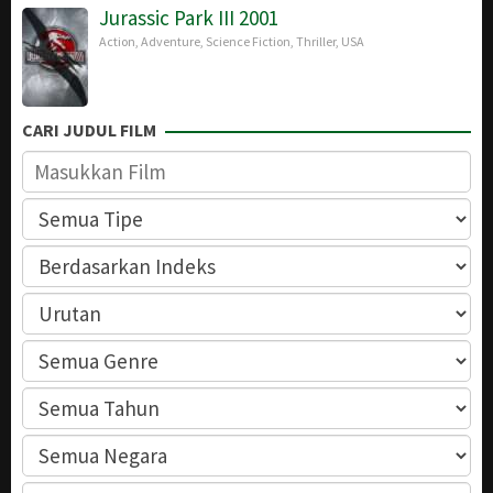
Jurassic Park III 2001
Action
,
Adventure
,
Science Fiction
,
Thriller
,
USA
CARI JUDUL FILM