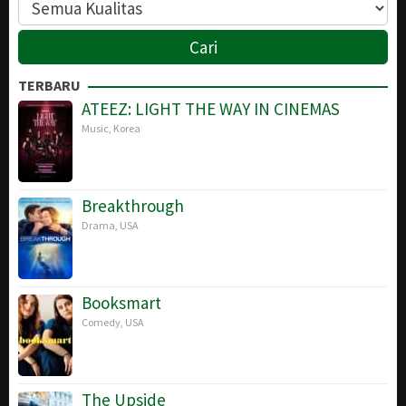
TERBARU
ATEEZ: LIGHT THE WAY IN CINEMAS
Music
,
Korea
Breakthrough
Drama
,
USA
Booksmart
Comedy
,
USA
The Upside