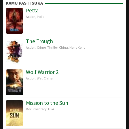
Jun
Spielberg
KAMU PASTI SUKA
1993
Petta
Action
,
India
The Trough
Action
,
Crime
,
Thriller
,
China
,
Hong Kong
Wolf Warrior 2
Action
,
War
,
China
Mission to the Sun
Documentary
,
USA