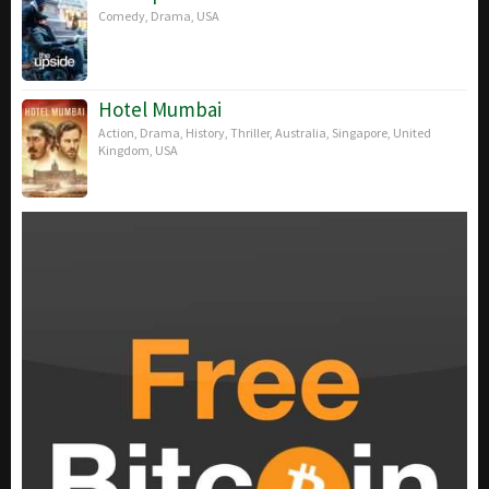
Comedy
,
Drama
,
USA
Hotel Mumbai
Action
,
Drama
,
History
,
Thriller
,
Australia
,
Singapore
,
United
Kingdom
,
USA