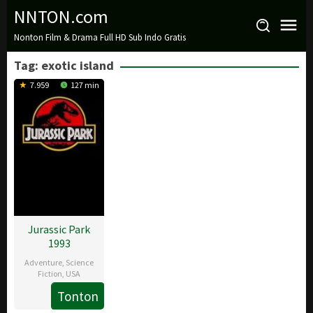
Loncat
NNTON.com
ke
Nonton Film & Drama Full HD Sub Indo Gratis
konten
Tag:
exotic island
7.959
127 min
Jurassic Park
1993
Adventure
,
Science
Fiction
,
USA
Tonton
11
Steven