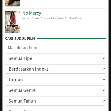
No Mercy
Action
,
Crime
,
Drama
,
Film Semi
,
Thriller
,
Korea
CARI JUDUL FILM