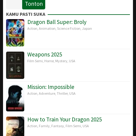
Tonton
19
Edward
Oct
Zwick
KAMU PASTI SUKA
2016
Dragon Ball Super: Broly
Action
,
Animation
,
Science Fiction
,
Japan
Weapons 2025
Film Semi
,
Horror
,
Mystery
,
USA
Mission: Impossible
Action
,
Adventure
,
Thriller
,
USA
How to Train Your Dragon 2025
Action
,
Family
,
Fantasy
,
Film Semi
,
USA