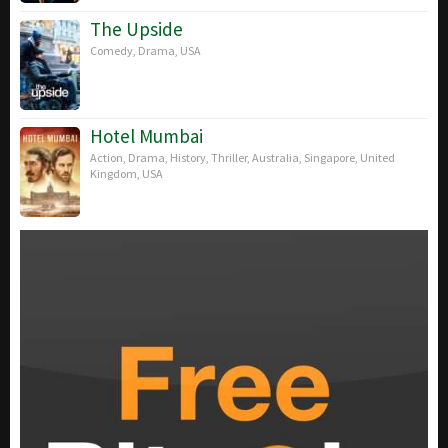
The Upside
Comedy
,
Drama
,
USA
Hotel Mumbai
Action
,
Drama
,
History
,
Thriller
,
Australia
,
Singapore
,
United
Kingdom
,
USA