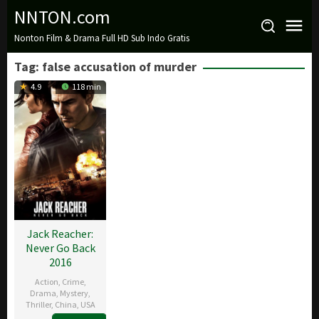
Loncat
NNTON.com
ke
Nonton Film & Drama Full HD Sub Indo Gratis
konten
Tag:
false accusation of murder
4.9
118 min
Jack Reacher:
Never Go Back
2016
Action
,
Crime
,
Drama
,
Mystery
,
Thriller
,
China
,
USA