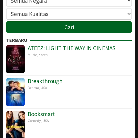
TERBARU
ATEEZ: LIGHT THE WAY IN CINEMAS
Music
,
Korea
Breakthrough
Drama
,
USA
Booksmart
Comedy
,
USA