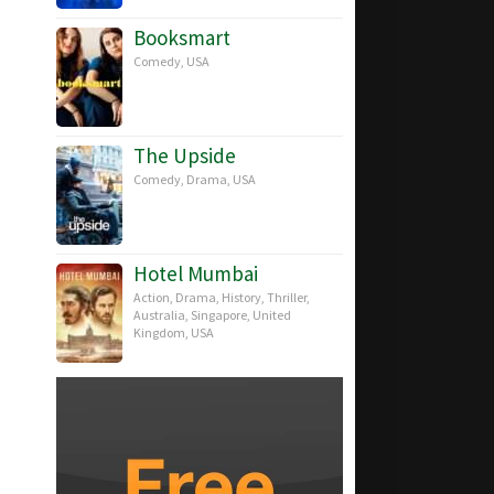
Booksmart
Comedy
,
USA
The Upside
Comedy
,
Drama
,
USA
Hotel Mumbai
Action
,
Drama
,
History
,
Thriller
,
Australia
,
Singapore
,
United
Kingdom
,
USA