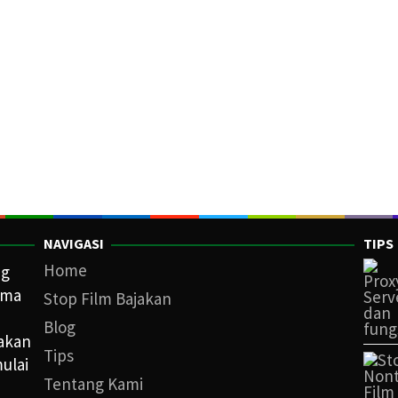
NAVIGASI
TIPS
Home
ng
ama
Stop Film Bajakan
Blog
iakan
Tips
ulai
Tentang Kami