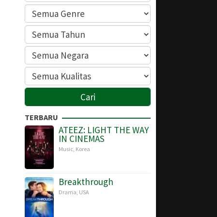
TERBARU
ATEEZ: LIGHT THE WAY
IN CINEMAS
Music
,
Korea
Breakthrough
Drama
,
USA