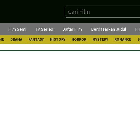
Film Semi
Tv Series
Daftar FIlm
Berdasarkan Judul
Fi
ME
DRAMA
FANTASY
HISTORY
HORROR
MYSTERY
ROMANCE
S