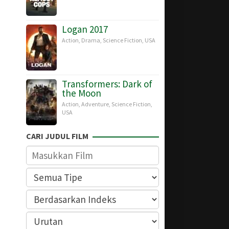
Logan 2017
Action
,
Drama
,
Science Fiction
,
USA
Transformers: Dark of
the Moon
Action
,
Adventure
,
Science Fiction
,
USA
CARI JUDUL FILM