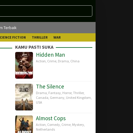
lm Terbaik
CIENCE FICTION
THRILLER
WAR
KAMU PASTI SUKA
Hidden Man
Action
,
Crime
,
Drama
,
China
The Silence
Drama
,
Fantasy
,
Horror
,
Thriller
,
Canada
,
Germany
,
United Kingdom
,
USA
Almost Cops
Action
,
Comedy
,
Crime
,
Mystery
,
Netherlands