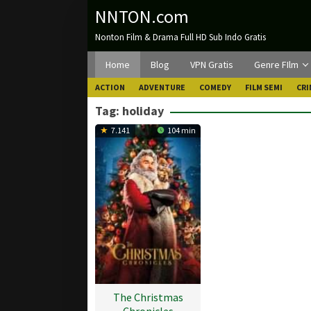
Loncat
NNTON.com
ke
Nonton Film & Drama Full HD Sub Indo Gratis
konten
Home
Blog
VPN Gratis
Genre FIlm
ACTION
ADVENTURE
COMEDY
FILM SEMI
CRI
Tag:
holiday
7.141
104 min
The Christmas