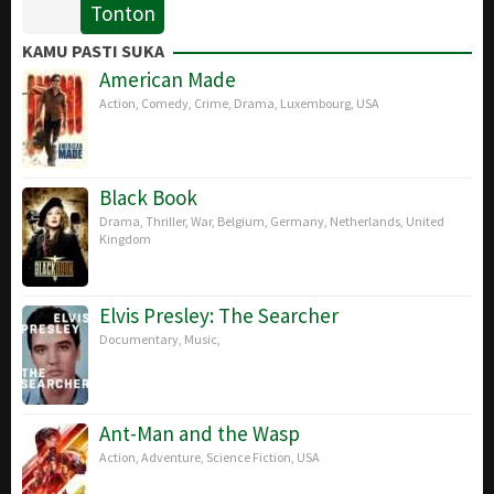
Tonton
19
Edward
Oct
Zwick
KAMU PASTI SUKA
2016
American Made
Action
,
Comedy
,
Crime
,
Drama
,
Luxembourg
,
USA
Black Book
Drama
,
Thriller
,
War
,
Belgium
,
Germany
,
Netherlands
,
United
Kingdom
Elvis Presley: The Searcher
Documentary
,
Music
,
Ant-Man and the Wasp
Action
,
Adventure
,
Science Fiction
,
USA