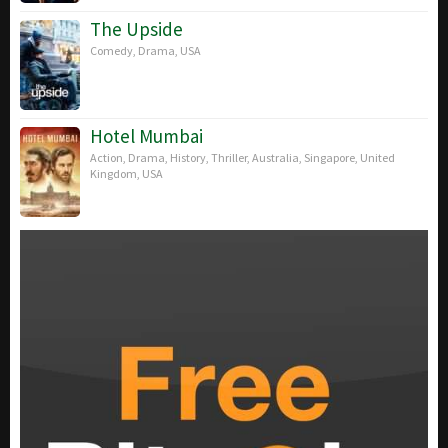
The Upside
Comedy
,
Drama
,
USA
Hotel Mumbai
Action
,
Drama
,
History
,
Thriller
,
Australia
,
Singapore
,
United
Kingdom
,
USA