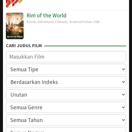
Rim of the World
Action
,
Adventure
,
Comedy
,
Science Fiction
,
USA
CARI JUDUL FILM