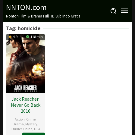
Loncat
NNTON.com
ke
Nonton Film & Drama Full HD Sub Indo Gratis
konten
Tag:
homicide
4.9
118 min
Jack Reacher:
Never Go Back
2016
Action
,
Crime
,
Drama
,
Mystery
,
Thriller
,
China
,
USA