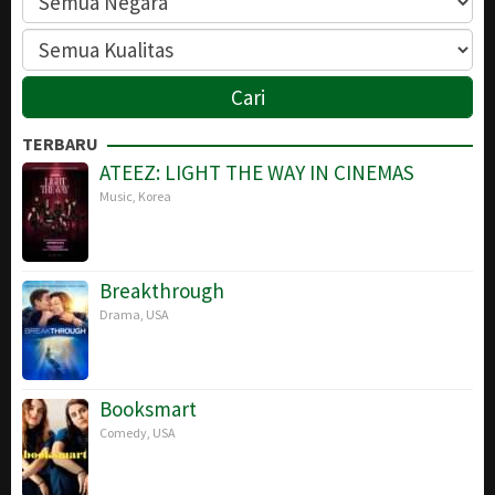
TERBARU
ATEEZ: LIGHT THE WAY IN CINEMAS
Music
,
Korea
Breakthrough
Drama
,
USA
Booksmart
Comedy
,
USA