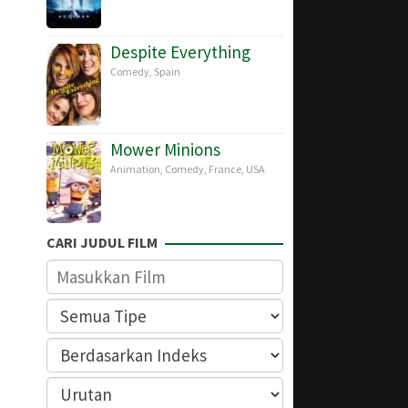
Despite Everything
Comedy
,
Spain
Mower Minions
Animation
,
Comedy
,
France
,
USA
CARI JUDUL FILM