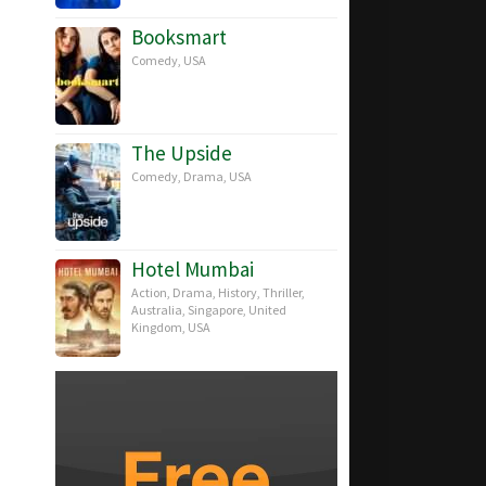
Booksmart
Comedy
,
USA
The Upside
Comedy
,
Drama
,
USA
Hotel Mumbai
Action
,
Drama
,
History
,
Thriller
,
Australia
,
Singapore
,
United
Kingdom
,
USA