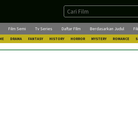
Film Semi
Tv Series
Daftar FIlm
Berdasarkan Judul
Fi
ME
DRAMA
FANTASY
HISTORY
HORROR
MYSTERY
ROMANCE
S