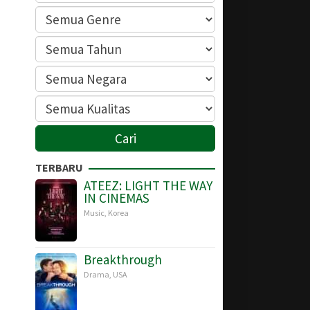
TERBARU
ATEEZ: LIGHT THE WAY
IN CINEMAS
Music
,
Korea
Breakthrough
Drama
,
USA