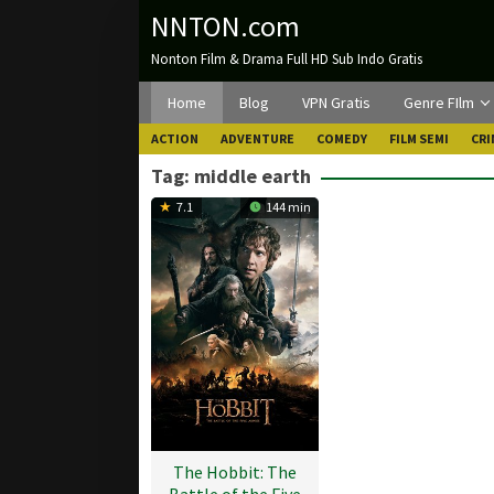
Loncat
NNTON.com
ke
Nonton Film & Drama Full HD Sub Indo Gratis
konten
Home
Blog
VPN Gratis
Genre FIlm
ACTION
ADVENTURE
COMEDY
FILM SEMI
CRI
Tag:
middle earth
7.1
144 min
The Hobbit: The