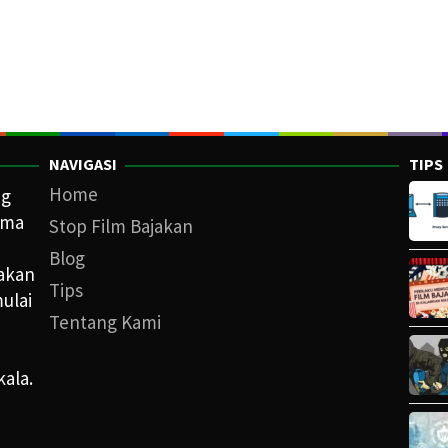
NAVIGASI
TIPS
Home
ng
ama
Stop Film Bajakan
Blog
iakan
Tips
ulai
Tentang Kami
kala.