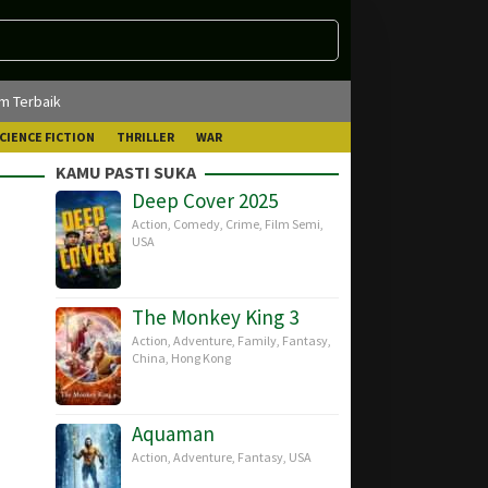
lm Terbaik
CIENCE FICTION
THRILLER
WAR
KAMU PASTI SUKA
Deep Cover 2025
Action
,
Comedy
,
Crime
,
Film Semi
,
USA
The Monkey King 3
Action
,
Adventure
,
Family
,
Fantasy
,
China
,
Hong Kong
Aquaman
Action
,
Adventure
,
Fantasy
,
USA