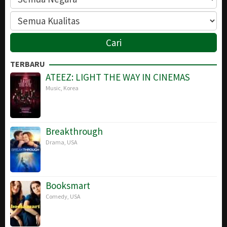
TERBARU
ATEEZ: LIGHT THE WAY IN CINEMAS
Music
,
Korea
Breakthrough
Drama
,
USA
Booksmart
Comedy
,
USA