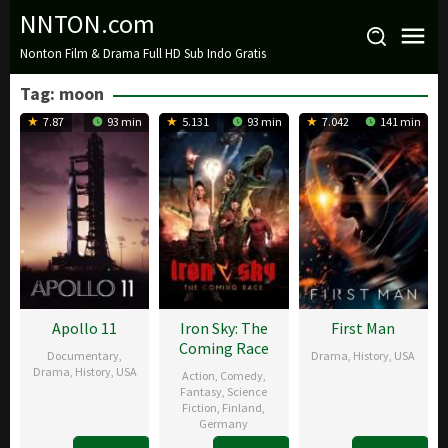
Loncat
NNTON.com
ke
Nonton Film & Drama Full HD Sub Indo Gratis
konten
Tag:
moon
7.87
93 min
5.131
93 min
7.042
141 min
Apollo 11
Iron Sky: The
First Man
Coming Race
Documentary
,
Drama
,
History
,
USA
Drama
,
History
,
USA
Action
,
Comedy
,
10
Sheila
Fantasy
,
Science
1
Todd
Fiction
,
Finland
,
Oct
Waldron
Germany
Mar
Douglas
2018