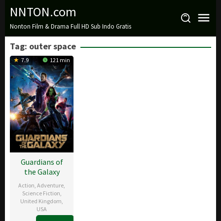
Loncat
NNTON.com
ke
Nonton Film & Drama Full HD Sub Indo Gratis
konten
Tag:
outer space
7.9
121 min
Guardians of
the Galaxy
Action
,
Adventure
,
Science Fiction
,
United Kingdom
,
USA