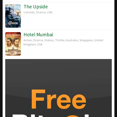
The Upside
Comedy
,
Drama
,
USA
Hotel Mumbai
Action
,
Drama
,
History
,
Thriller
,
Australia
,
Singapore
,
United
Kingdom
,
USA