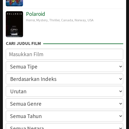
Polaroid
Horror
,
Mystery
,
Thriller
,
Canada
,
Norway
,
USA
CARI JUDUL FILM