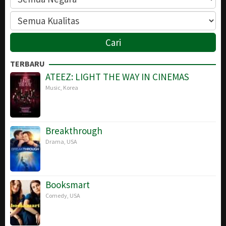
TERBARU
ATEEZ: LIGHT THE WAY IN CINEMAS
Music
,
Korea
Breakthrough
Drama
,
USA
Booksmart
Comedy
,
USA