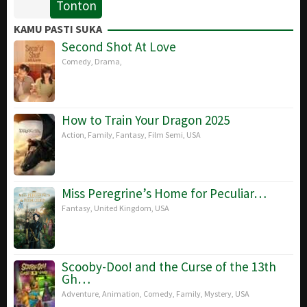
Tonton
30
James
Jul
Gunn
KAMU PASTI SUKA
2014
Second Shot At Love
Comedy
,
Drama
,
How to Train Your Dragon 2025
Action
,
Family
,
Fantasy
,
Film Semi
,
USA
Miss Peregrine’s Home for Peculiar…
Fantasy
,
United Kingdom
,
USA
Scooby-Doo! and the Curse of the 13th
Gh…
Adventure
,
Animation
,
Comedy
,
Family
,
Mystery
,
USA