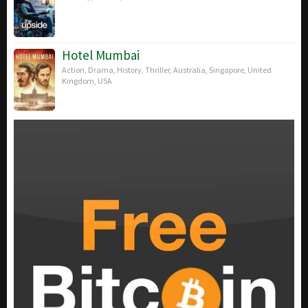
Hotel Mumbai
Action
,
Drama
,
History
,
Thriller
,
Australia
,
Singapore
,
United
Kingdom
,
USA