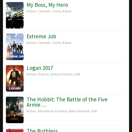
2019
2019
Sandberg
My Boss, My Hero
Action
,
Comedy
,
Crime
,
Korea
Extreme Job
Action
,
Comedy
,
Crime
,
Korea
Logan 2017
Action
,
Drama
,
Science Fiction
,
USA
The Hobbit: The Battle of the Five
Armie…
Action
,
Adventure
,
Fantasy
,
New Zealand
,
USA
The Ruthless