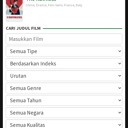
Crime
,
Drama
,
Film Semi
,
France
,
Italy
CARI JUDUL FILM