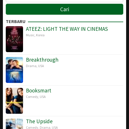
TERBARU
ATEEZ: LIGHT THE WAY IN CINEMAS
Music
,
Korea
Breakthrough
Drama
,
USA
Booksmart
Comedy
,
USA
The Upside
Comedy
,
Drama
,
USA