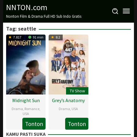
Loncat
NNTON.com
ke
Nonton Film & Drama Full HD Sub Indo Gratis
konten
Tag:
seattle
7.817
91 min
8.2
Eps:
447
TV Show
Midnight Sun
Grey’s Anatomy
Drama
,
Romance
,
Drama
,
USA
USA
27
Shonda
Tonton
Tonton
22
Scott
Mar
Rhimes
Mar
Speer
KAMU PASTI SUKA
2005