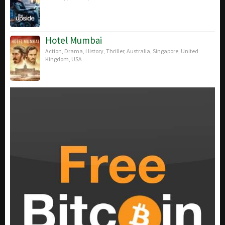
Hotel Mumbai
Action
,
Drama
,
History
,
Thriller
,
Australia
,
Singapore
,
United
Kingdom
,
USA