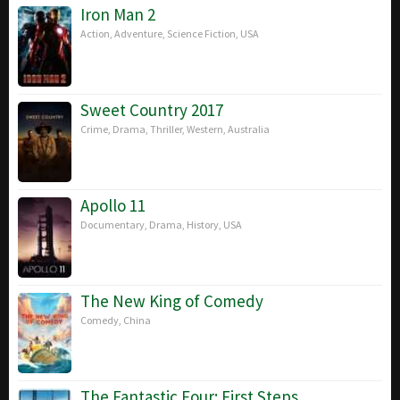
2018
Iron Man 2
Action
,
Adventure
,
Science Fiction
,
USA
Sweet Country 2017
Crime
,
Drama
,
Thriller
,
Western
,
Australia
Apollo 11
Documentary
,
Drama
,
History
,
USA
The New King of Comedy
Comedy
,
China
The Fantastic Four: First Steps