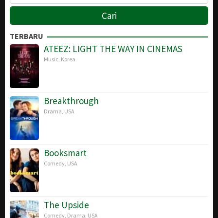
TERBARU
ATEEZ: LIGHT THE WAY IN CINEMAS
Music
,
Korea
Breakthrough
Drama
,
USA
Booksmart
Comedy
,
USA
The Upside
Comedy
,
Drama
,
USA