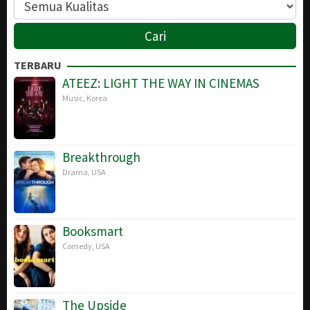
TERBARU
ATEEZ: LIGHT THE WAY IN CINEMAS
Music
,
Korea
Breakthrough
Drama
,
USA
Booksmart
Comedy
,
USA
The Upside