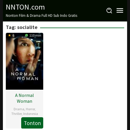
Loncat
NNTON.com
ke
Nonton Film & Drama Full HD Sub Indo Gratis
konten
Tag:
socialite
6
110 min
A Normal
Woman
Drama
,
Horror
,
Thriller
,
Indonesia
Tonton
23
Lucky