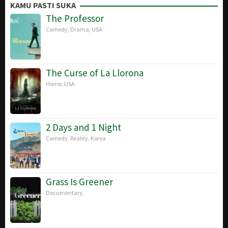
Jul
Kuswandi
KAMU PASTI SUKA
2025
The Professor
Comedy
,
Drama
,
USA
The Curse of La Llorona
Horror
,
USA
2 Days and 1 Night
Comedy
,
Reality
,
Korea
Grass Is Greener
Documentary
,