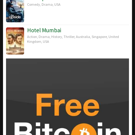
Comedy
,
Drama
,
USA
Hotel Mumbai
Action
,
Drama
,
History
,
Thriller
,
Australia
,
Singapore
,
United
Kingdom
,
USA