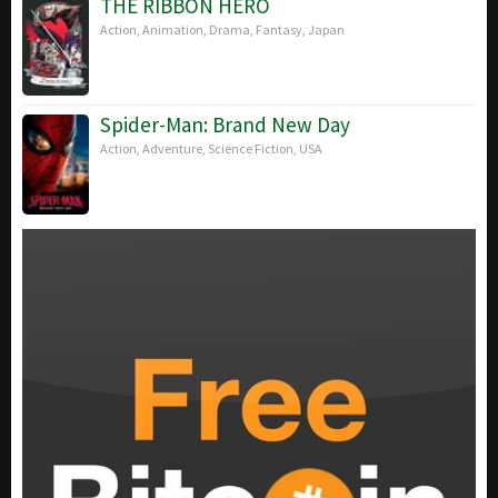
THE RIBBON HERO
Action
,
Animation
,
Drama
,
Fantasy
,
Japan
Spider-Man: Brand New Day
Action
,
Adventure
,
Science Fiction
,
USA