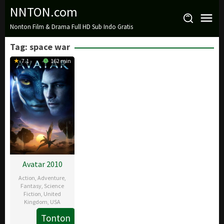
Loncat
NNTON.com
ke
Nonton Film & Drama Full HD Sub Indo Gratis
konten
Tag:
space war
7.1
162 min
Avatar 2010
Action
,
Adventure
,
Fantasy
,
Science
Fiction
,
United
Kingdom
,
USA
Tonton
10
James