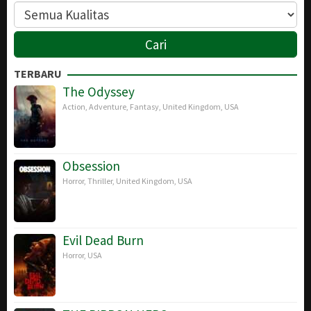
TERBARU
The Odyssey
Action
,
Adventure
,
Fantasy
,
United Kingdom
,
USA
Obsession
Horror
,
Thriller
,
United Kingdom
,
USA
Evil Dead Burn
Horror
,
USA