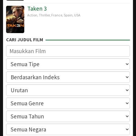
Taken 3
Action
,
Thriller
,
France
,
Spain
,
USA
CARI JUDUL FILM