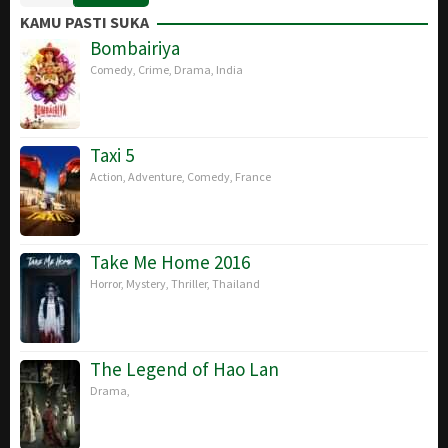
Dec
Cameron
KAMU PASTI SUKA
2009
Bombairiya
Comedy
,
Crime
,
Drama
,
India
Taxi 5
Action
,
Adventure
,
Comedy
,
France
Take Me Home 2016
Horror
,
Mystery
,
Thriller
,
Thailand
The Legend of Hao Lan
Drama
,