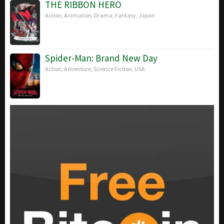
THE RIBBON HERO
Action
,
Animation
,
Drama
,
Fantasy
,
Japan
Spider-Man: Brand New Day
Action
,
Adventure
,
Science Fiction
,
USA