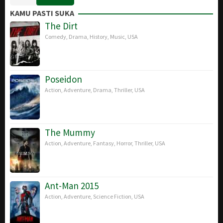
May
Trella
KAMU PASTI SUKA
2019
The Dirt
Comedy
,
Drama
,
History
,
Music
,
USA
Poseidon
Action
,
Adventure
,
Drama
,
Thriller
,
USA
The Mummy
Action
,
Adventure
,
Fantasy
,
Horror
,
Thriller
,
USA
Ant-Man 2015
Action
,
Adventure
,
Science Fiction
,
USA