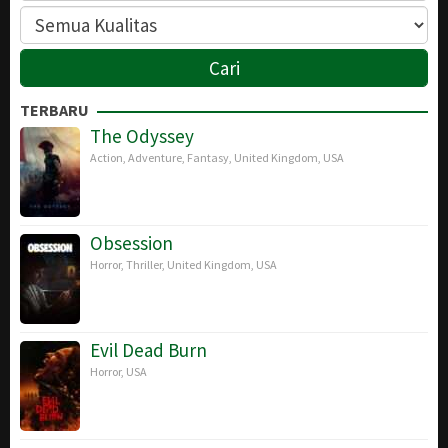
TERBARU
The Odyssey
Action
,
Adventure
,
Fantasy
,
United Kingdom
,
USA
Obsession
Horror
,
Thriller
,
United Kingdom
,
USA
Evil Dead Burn
Horror
,
USA