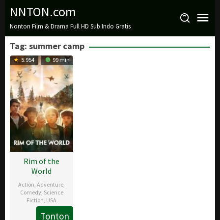
Loncat
NNTON.com
ke
Nonton Film & Drama Full HD Sub Indo Gratis
konten
Tag:
summer camp
5.954
99 min
Rim of the
World
Action
,
Adventure
,
Comedy
,
Science
Fiction
,
USA
Tonton
24
Tim