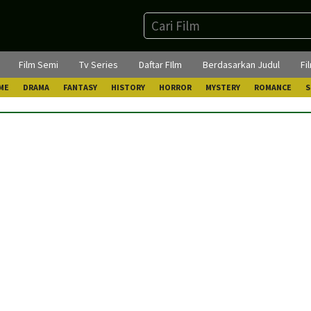
Film Semi
Tv Series
Daftar FIlm
Berdasarkan Judul
Fi
ME
DRAMA
FANTASY
HISTORY
HORROR
MYSTERY
ROMANCE
S