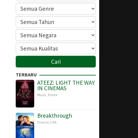
TERBARU
ATEEZ: LIGHT THE WAY
IN CINEMAS
Music
,
Korea
Breakthrough
Drama
,
USA