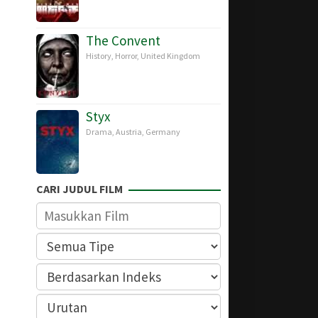
The Convent
History
,
Horror
,
United Kingdom
Styx
Drama
,
Austria
,
Germany
CARI JUDUL FILM