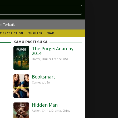
lm Terbaik
CIENCE FICTION
THRILLER
WAR
KAMU PASTI SUKA
The Purge: Anarchy
2014
Horror
,
Thriller
,
France
,
USA
Booksmart
Comedy
,
USA
Hidden Man
Action
,
Crime
,
Drama
,
China