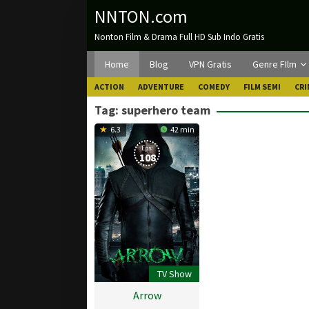
Loncat
NNTON.com
ke
Nonton Film & Drama Full HD Sub Indo Gratis
konten
Home
Blog
VPN Gratis
Genre FIlm
ACTION
ADVENTURE
COMEDY
FILM SEMI
CRI
Tag:
superhero team
6.3
42 min
Eps:
108
TV Show
Arrow