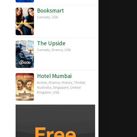
Booksmart
Comedy
,
USA
The Upside
Comedy
,
Drama
,
USA
Hotel Mumbai
Action
,
Drama
,
History
,
Thriller
,
Australia
,
Singapore
,
United
Kingdom
,
USA