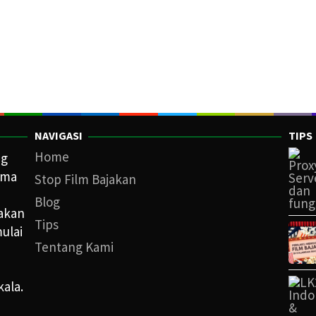
NAVIGASI
TIPS
Home
ng
ama
Stop Film Bajakan
Blog
iakan
Tips
ulai
Tentang Kami
kala.