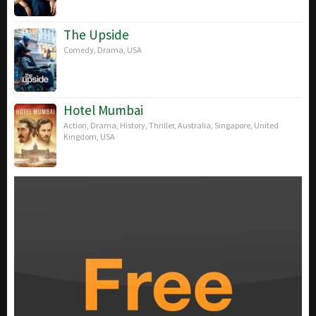
The Upside
Comedy
,
Drama
,
USA
Hotel Mumbai
Action
,
Drama
,
History
,
Thriller
,
Australia
,
Singapore
,
United
Kingdom
,
USA