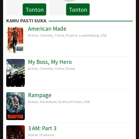
Jul
Tonton
Tonton
2025
18
Haruo
Jul
Sotozaki
KAMU PASTI SUKA
2025
American Made
Action
,
Comedy
,
Crime
,
Drama
,
Luxembourg
,
USA
My Boss, My Hero
Action
,
Comedy
,
Crime
,
Korea
Rampage
Action
,
Adventure
,
Science Fiction
,
USA
3 AM: Part 3
Horror
,
Thailand