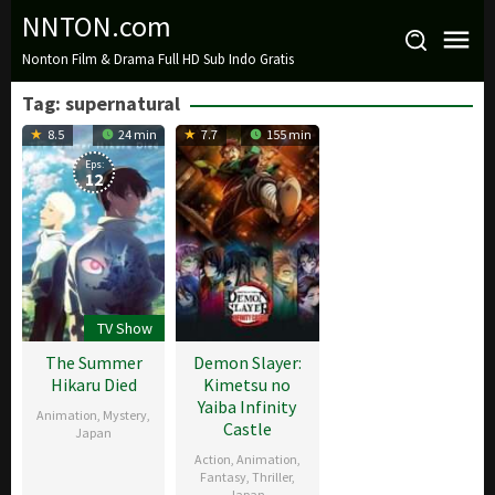
Loncat
NNTON.com
ke
Nonton Film & Drama Full HD Sub Indo Gratis
konten
Tag:
supernatural
8.5
24 min
7.7
155 min
Eps:
12
TV Show
The Summer
Demon Slayer:
Hikaru Died
Kimetsu no
Yaiba Infinity
Animation
,
Mystery
,
Castle
Japan
Action
,
Animation
,
6
Fantasy
,
Thriller
,
Japan