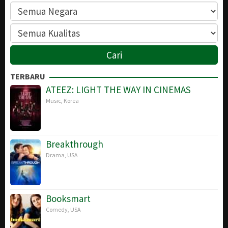
TERBARU
ATEEZ: LIGHT THE WAY IN CINEMAS
Music
,
Korea
Breakthrough
Drama
,
USA
Booksmart
Comedy
,
USA