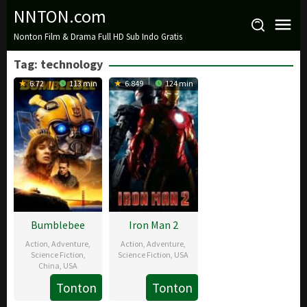
Loncat
NNTON.com
ke
Nonton Film & Drama Full HD Sub Indo Gratis
konten
Tag:
technology
6.72
113 min
6.849
124 min
Bumblebee
Iron Man 2
Action
,
Adventure
,
Action
,
Adventure
,
Science Fiction
,
Science Fiction
,
USA
China
,
USA
28
Jonathan
Tonton
Tonton
22
Mike
Apr
Taylor