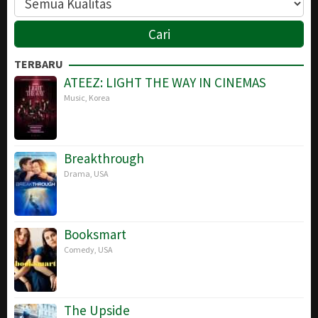
TERBARU
ATEEZ: LIGHT THE WAY IN CINEMAS
Music
,
Korea
Breakthrough
Drama
,
USA
Booksmart
Comedy
,
USA
The Upside