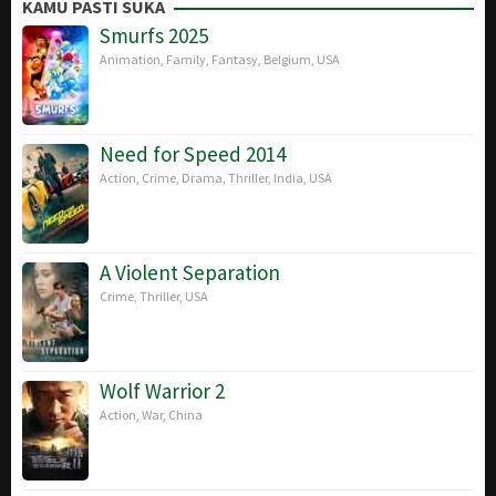
Nov
Gunther
KAMU PASTI SUKA
2010
2018
Smurfs 2025
Animation
,
Family
,
Fantasy
,
Belgium
,
USA
Need for Speed 2014
Action
,
Crime
,
Drama
,
Thriller
,
India
,
USA
A Violent Separation
Crime
,
Thriller
,
USA
Wolf Warrior 2
Action
,
War
,
China