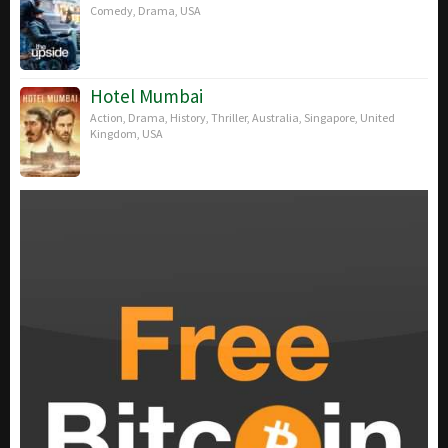
Comedy
,
Drama
,
USA
Hotel Mumbai
Action
,
Drama
,
History
,
Thriller
,
Australia
,
Singapore
,
United
Kingdom
,
USA