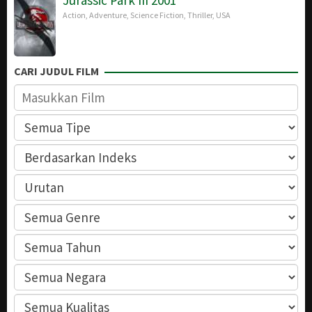
Action
,
Adventure
,
Science Fiction
,
Thriller
,
USA
CARI JUDUL FILM