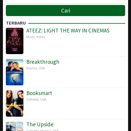
TERBARU
ATEEZ: LIGHT THE WAY IN CINEMAS
Music
,
Korea
Breakthrough
Drama
,
USA
Booksmart
Comedy
,
USA
The Upside
Comedy
,
Drama
,
USA