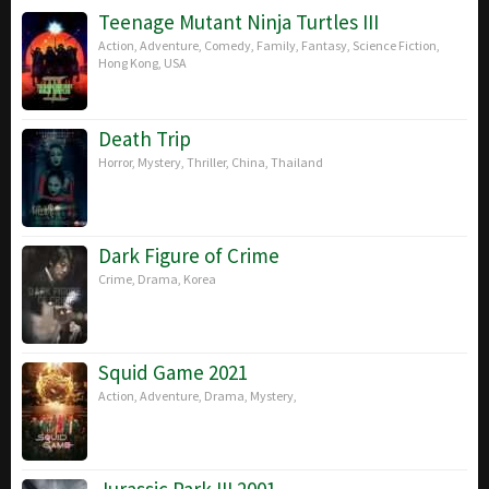
2016
Teenage Mutant Ninja Turtles III
Action
,
Adventure
,
Comedy
,
Family
,
Fantasy
,
Science Fiction
,
Hong Kong
,
USA
Death Trip
Horror
,
Mystery
,
Thriller
,
China
,
Thailand
Dark Figure of Crime
Crime
,
Drama
,
Korea
Squid Game 2021
Action
,
Adventure
,
Drama
,
Mystery
,
Jurassic Park III 2001