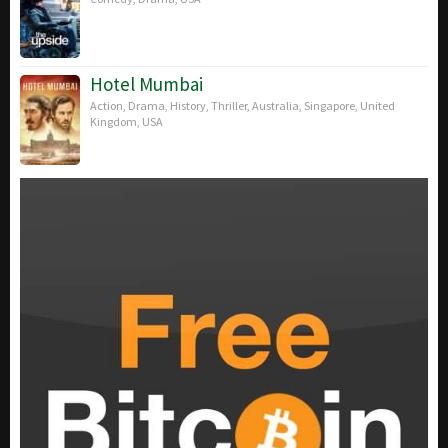
Hotel Mumbai
Action
,
Drama
,
History
,
Thriller
,
Australia
,
Singapore
,
United
Kingdom
,
USA