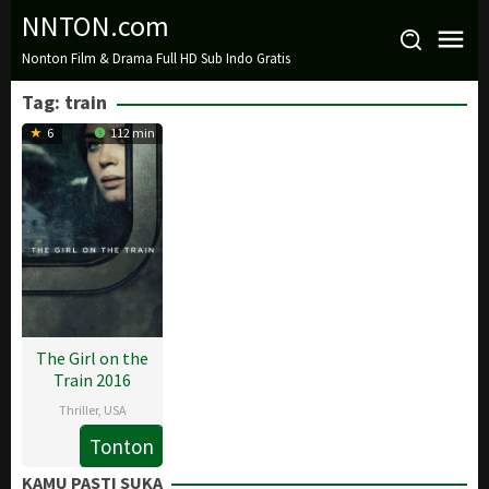
Loncat
NNTON.com
ke
Nonton Film & Drama Full HD Sub Indo Gratis
konten
Tag:
train
6
112 min
The Girl on the
Train 2016
Thriller
,
USA
Tonton
5
Tate
Oct
Taylor
KAMU PASTI SUKA