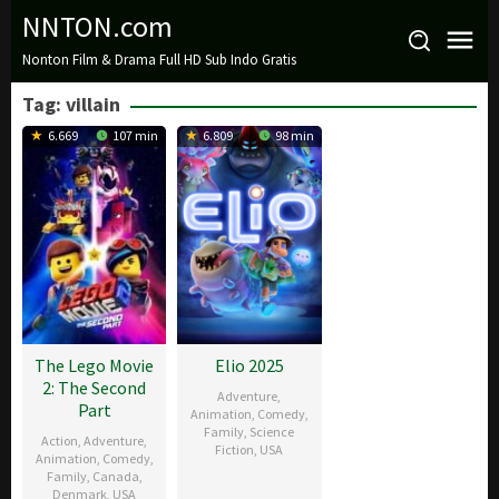
Loncat
NNTON.com
ke
Nonton Film & Drama Full HD Sub Indo Gratis
konten
Tag:
villain
6.669
107 min
6.809
98 min
The Lego Movie
Elio 2025
2: The Second
Adventure
,
Part
Animation
,
Comedy
,
Family
,
Science
Action
,
Adventure
,
Fiction
,
USA
Animation
,
Comedy
,
Family
,
Canada
,
18
Kelly
Denmark
,
USA