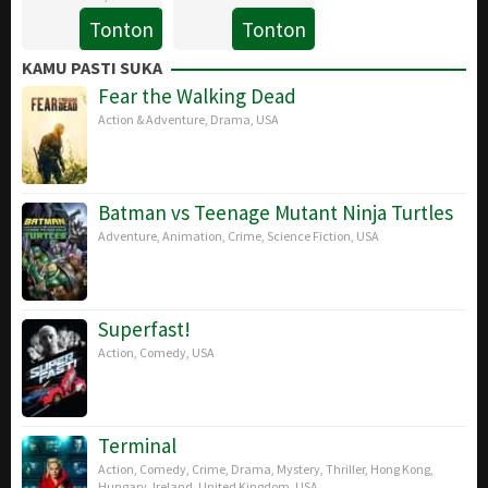
Jun
Bonbright
Tonton
Tonton
6
Mike
2025
Feb
Mitchell
KAMU PASTI SUKA
2019
Fear the Walking Dead
Action & Adventure
,
Drama
,
USA
Batman vs Teenage Mutant Ninja Turtles
Adventure
,
Animation
,
Crime
,
Science Fiction
,
USA
Superfast!
Action
,
Comedy
,
USA
Terminal
Action
,
Comedy
,
Crime
,
Drama
,
Mystery
,
Thriller
,
Hong Kong
,
Hungary
,
Ireland
,
United Kingdom
,
USA