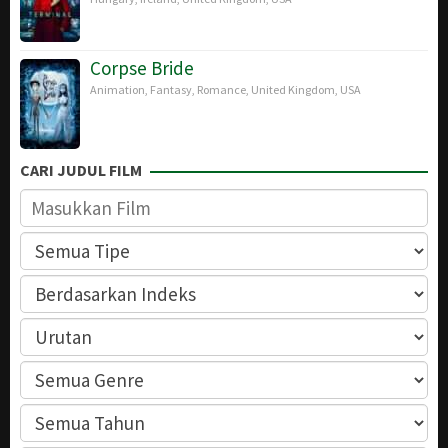
Corpse Bride
Animation
,
Fantasy
,
Romance
,
United Kingdom
,
USA
CARI JUDUL FILM