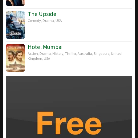
The Upside
Comedy
,
Drama
,
USA
Hotel Mumbai
Action
,
Drama
,
History
,
Thriller
,
Australia
,
Singapore
,
United
Kingdom
,
USA