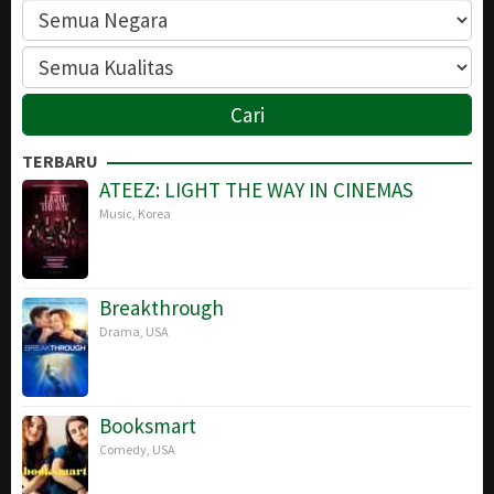
TERBARU
ATEEZ: LIGHT THE WAY IN CINEMAS
Music
,
Korea
Breakthrough
Drama
,
USA
Booksmart
Comedy
,
USA