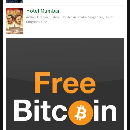
Hotel Mumbai
Action
,
Drama
,
History
,
Thriller
,
Australia
,
Singapore
,
United
Kingdom
,
USA