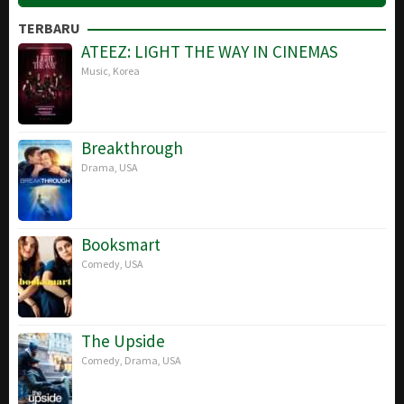
TERBARU
ATEEZ: LIGHT THE WAY IN CINEMAS
Music
,
Korea
Breakthrough
Drama
,
USA
Booksmart
Comedy
,
USA
The Upside
Comedy
,
Drama
,
USA