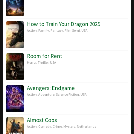
How to Train Your Dragon 2025
Action
,
Family
,
Fantasy
,
Film Semi
,
USA
Room for Rent
Horror
,
Thriller
,
USA
Avengers: Endgame
Action
,
Adventure
,
Science Fiction
,
USA
Almost Cops
Action
,
Comedy
,
Crime
,
Mystery
,
Netherlands