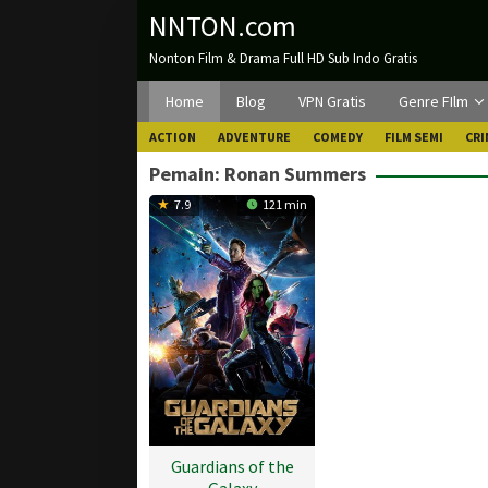
Loncat
NNTON.com
ke
Nonton Film & Drama Full HD Sub Indo Gratis
konten
Home
Blog
VPN Gratis
Genre FIlm
ACTION
ADVENTURE
COMEDY
FILM SEMI
CRI
Pemain:
Ronan Summers
7.9
121 min
Guardians of the