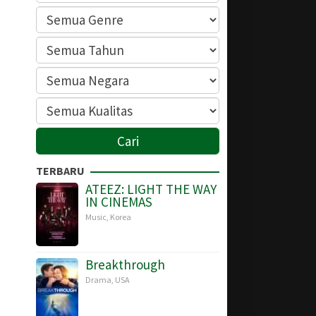
TERBARU
ATEEZ: LIGHT THE WAY
IN CINEMAS
Music
,
Korea
Breakthrough
Drama
,
USA