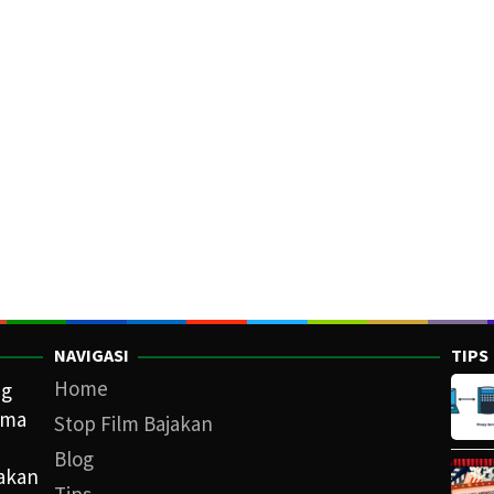
NAVIGASI
TIPS
Home
ng
ama
Stop Film Bajakan
Blog
iakan