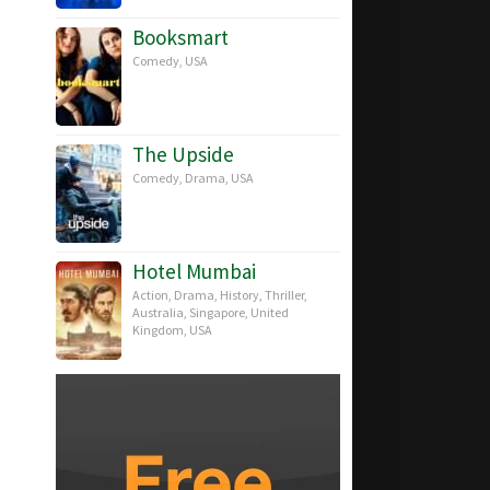
Booksmart
Comedy
,
USA
The Upside
Comedy
,
Drama
,
USA
Hotel Mumbai
Action
,
Drama
,
History
,
Thriller
,
Australia
,
Singapore
,
United
Kingdom
,
USA