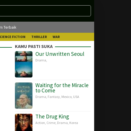
lm Terbaik
CIENCE FICTION
THRILLER
WAR
KAMU PASTI SUKA
Our Unwritten Seoul
Drama
,
Waiting for the Miracle
to Come
Drama
,
Fantasy
,
Mexico
,
USA
The Drug King
Action
,
Crime
,
Drama
,
Korea