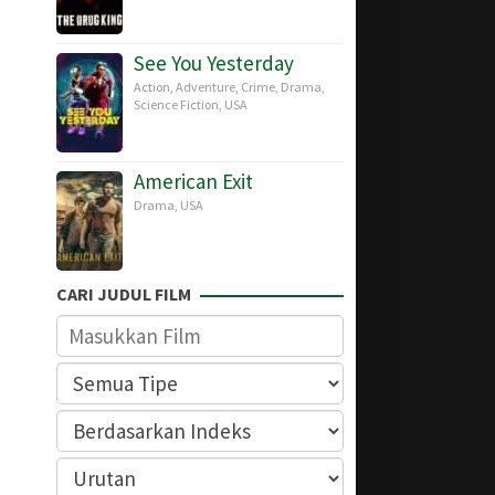
See You Yesterday
Action
,
Adventure
,
Crime
,
Drama
,
Science Fiction
,
USA
American Exit
Drama
,
USA
CARI JUDUL FILM