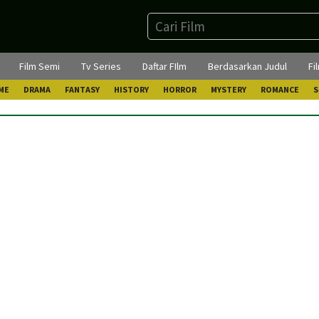
Film Semi
Tv Series
Daftar FIlm
Berdasarkan Judul
Fi
ME
DRAMA
FANTASY
HISTORY
HORROR
MYSTERY
ROMANCE
S