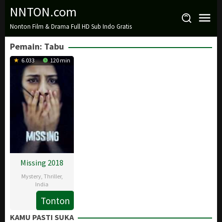
Loncat
NNTON.com
ke
Nonton Film & Drama Full HD Sub Indo Gratis
konten
Pemain:
Tabu
6.033
120 min
Missing 2018
Mystery
,
Thriller
,
India
Tonton
6
Mukul
Apr
Abhyankar
KAMU PASTI SUKA