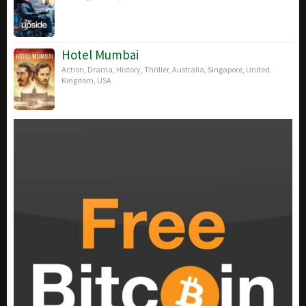
Hotel Mumbai
Action
,
Drama
,
History
,
Thriller
,
Australia
,
Singapore
,
United
Kingdom
,
USA