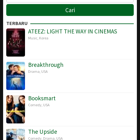
TERBARU
ATEEZ: LIGHT THE WAY IN CINEMAS
Music
,
Korea
Breakthrough
Drama
,
USA
Booksmart
Comedy
,
USA
The Upside
Comedy
,
Drama
,
USA